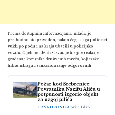
Prema dostupnim informacijama, mladić je
prethodno bio
priveden
, nakon čega su ga
policajci
vukli po podu
i na kraju
ubacili u policijsko
vozilo
. Cijeli incident izazvao je brojne reakcije
građana i korisnika društvenih mreža, koji traže
hitnu istragu i sankcionisanje odgovornih
.
Požar kod Srebrenice:
Povratniku Nazifu Aliću u
potpunosti izgorio objekt
za uzgoj pilića
CRNA HRONIKA
|
prije 1 dan