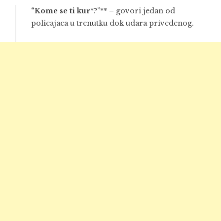
“Kome se ti kur
*?”** – govori jedan od
policajaca u trenutku dok udara privedenog.