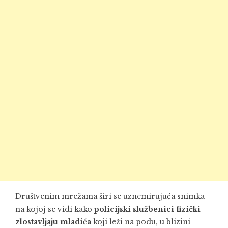
Društvenim mrežama širi se uznemirujuća snimka
na kojoj se vidi kako
policijski službenici fizički
zlostavljaju mladića
koji leži na podu, u blizini