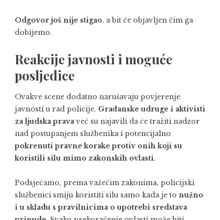
Odgovor još nije stigao
, a bit će objavljen čim ga
dobijemo.
Reakcije javnosti i moguće
posljedice
Ovakve scene dodatno narušavaju povjerenje
javnosti u rad policije.
Građanske udruge i aktivisti
za ljudska prava
već su najavili da će tražiti nadzor
nad postupanjem službenika i potencijalno
pokrenuti pravne korake protiv onih koji su
koristili silu mimo zakonskih ovlasti
.
Podsjećamo, prema važećim zakonima, policijski
službenici smiju koristiti silu samo kada je to
nužno
i u skladu s pravilnicima o upotrebi sredstava
prinude
. Svako prekoračenje ovlasti može biti