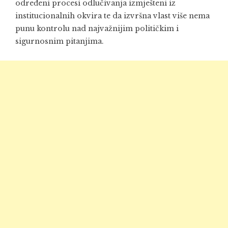
određeni procesi odlučivanja izmješteni iz
institucionalnih okvira te da izvršna vlast više nema
punu kontrolu nad najvažnijim političkim i
sigurnosnim pitanjima.