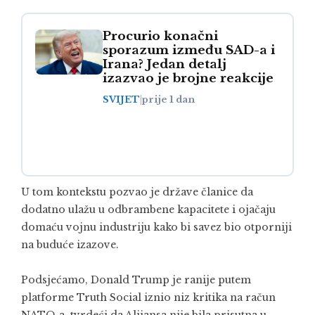
Procurio konačni
sporazum između SAD-a i
Irana? Jedan detalj
izazvao je brojne reakcije
SVIJET
|
prije 1 dan
U tom kontekstu pozvao je države članice da
dodatno ulažu u odbrambene kapacitete i ojačaju
domaću vojnu industriju kako bi savez bio otporniji
na buduće izazove.
Podsjećamo, Donald Trump je ranije putem
platforme Truth Social iznio niz kritika na račun
NATO-a, tvrdeći da Alijansa nije bila prisutna u