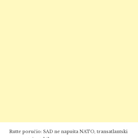
Rutte poručio: SAD ne napušta NATO, transatlantski