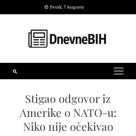
Skip
Petak, 7 Augusta
to
content
Stigao odgovor iz
Amerike o NATO-u:
Niko nije očekivao