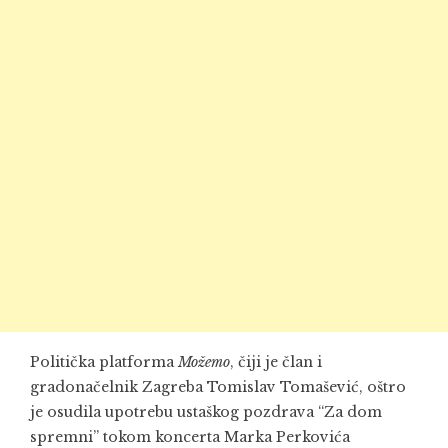
Politička platforma
Možemo
, čiji je član i
gradonačelnik Zagreba Tomislav Tomašević, oštro
je osudila upotrebu ustaškog pozdrava “Za dom
spremni” tokom koncerta Marka Perkovića