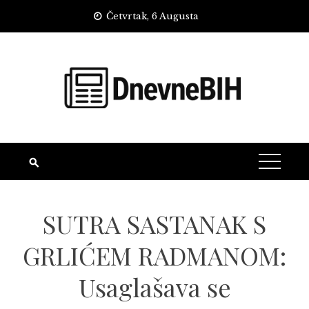
Skip
Četvrtak, 6 Augusta
to
content
SUTRA SASTANAK S
GRLIĆEM RADMANOM:
Usaglašava se