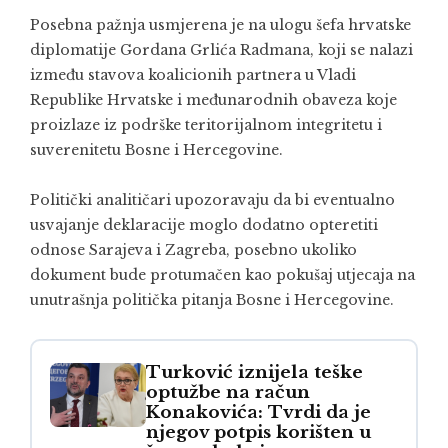
Posebna pažnja usmjerena je na ulogu šefa hrvatske
diplomatije Gordana Grlića Radmana, koji se nalazi
između stavova koalicionih partnera u Vladi
Republike Hrvatske i međunarodnih obaveza koje
proizlaze iz podrške teritorijalnom integritetu i
suverenitetu Bosne i Hercegovine.
Politički analitičari upozoravaju da bi eventualno
usvajanje deklaracije moglo dodatno opteretiti
odnose Sarajeva i Zagreba, posebno ukoliko
dokument bude protumačen kao pokušaj utjecaja na
unutrašnja politička pitanja Bosne i Hercegovine.
Turković iznijela teške
optužbe na račun
Konakovića: Tvrdi da je
njegov potpis korišten u