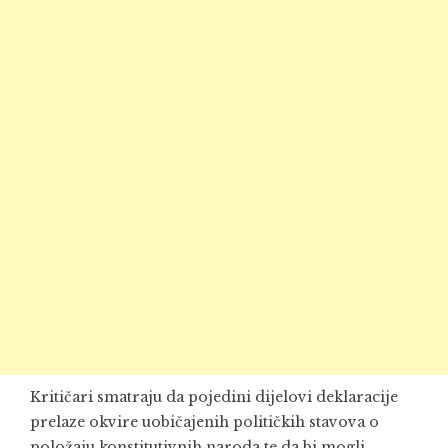
Kritičari smatraju da pojedini dijelovi deklaracije
prelaze okvire uobičajenih političkih stavova o
položaju konstitutivnih naroda te da bi mogli