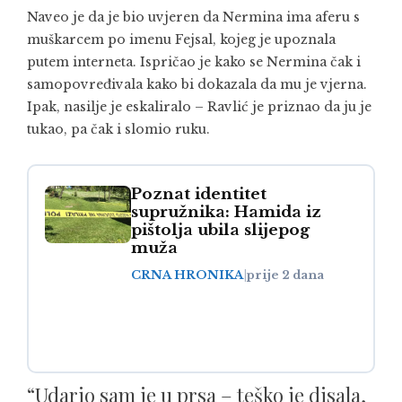
Naveo je da je bio uvjeren da Nermina ima aferu s
muškarcem po imenu Fejsal, kojeg je upoznala
putem interneta. Ispričao je kako se Nermina čak i
samopovređivala kako bi dokazala da mu je vjerna.
Ipak, nasilje je eskaliralo – Ravlić je priznao da ju je
tukao, pa čak i slomio ruku.
Poznat identitet
supružnika: Hamida iz
pištolja ubila slijepog
muža
CRNA HRONIKA
|
prije 2 dana
“Udario sam je u prsa – teško je disala,