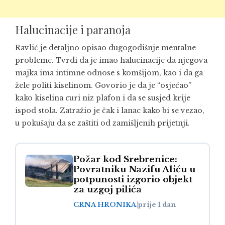
Halucinacije i paranoja
Ravlić je detaljno opisao dugogodišnje mentalne
probleme. Tvrdi da je imao halucinacije da njegova
majka ima intimne odnose s komšijom, kao i da ga
žele politi kiselinom. Govorio je da je “osjećao”
kako kiselina curi niz plafon i da se susjed krije
ispod stola. Zatražio je čak i lanac kako bi se vezao,
u pokušaju da se zaštiti od zamišljenih prijetnji.
Požar kod Srebrenice:
Povratniku Nazifu Aliću u
potpunosti izgorio objekt
za uzgoj pilića
CRNA HRONIKA
|
prije 1 dan