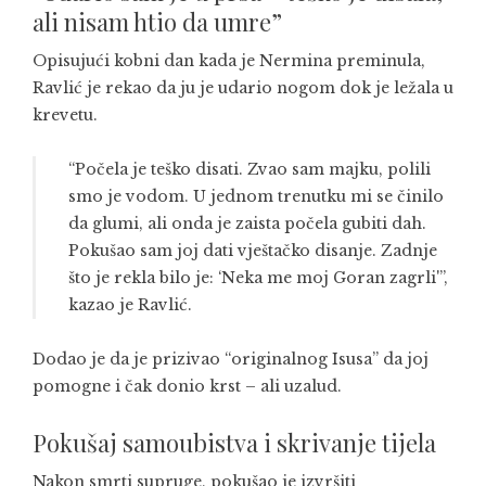
ali nisam htio da umre”
Opisujući kobni dan kada je Nermina preminula,
Ravlić je rekao da ju je udario nogom dok je ležala u
krevetu.
“Počela je teško disati. Zvao sam majku, polili
smo je vodom. U jednom trenutku mi se činilo
da glumi, ali onda je zaista počela gubiti dah.
Pokušao sam joj dati vještačko disanje. Zadnje
što je rekla bilo je: ‘Neka me moj Goran zagrli'”,
kazao je Ravlić.
Dodao je da je prizivao “originalnog Isusa” da joj
pomogne i čak donio krst – ali uzalud.
Pokušaj samoubistva i skrivanje tijela
Nakon smrti supruge, pokušao je izvršiti