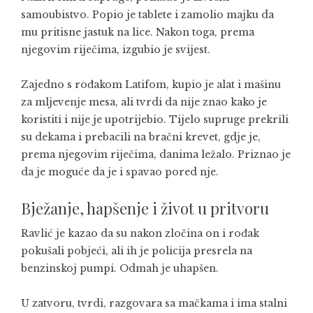
samoubistvo. Popio je tablete i zamolio majku da
mu pritisne jastuk na lice. Nakon toga, prema
njegovim riječima, izgubio je svijest.
Zajedno s rođakom Latifom, kupio je alat i mašinu
za mljevenje mesa, ali tvrdi da nije znao kako je
koristiti i nije je upotrijebio. Tijelo supruge prekrili
su dekama i prebacili na bračni krevet, gdje je,
prema njegovim riječima, danima ležalo. Priznao je
da je moguće da je i spavao pored nje.
Bježanje, hapšenje i život u pritvoru
Ravlić je kazao da su nakon zločina on i rođak
pokušali pobjeći, ali ih je policija presrela na
benzinskoj pumpi. Odmah je uhapšen.
U zatvoru, tvrdi, razgovara sa mačkama i ima stalni