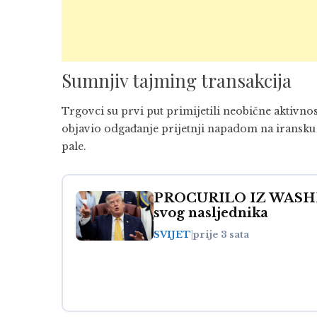
Sumnjiv tajming transakcija
Trgovci su prvi put primijetili neobične aktivno
objavio odgađanje prijetnji napadom na iransku e
pale.
PROCURILO IZ WASHIN
svog nasljednika
SVIJET
|
prije 3 sata