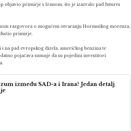
p objavio primirje s Iranom, što je izazvalo pad futures
a, tokom razgovora o mogućem otvaranju Hormuškog moreuza,
odužio primirje.
i i na pad evropskog dizela, američkog benzina te
datno pojačava sumnje da su pojedini investitori
a.
zum između SAD-a i Irana? Jedan detalj
je