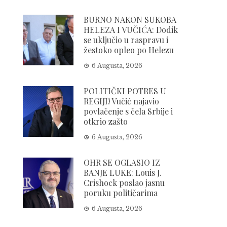
BURNO NAKON SUKOBA
HELEZA I VUČIĆA: Dodik
se uključio u raspravu i
žestoko opleo po Helezu
6 Augusta, 2026
POLITIČKI POTRES U
REGIJI! Vučić najavio
povlačenje s čela Srbije i
otkrio zašto
6 Augusta, 2026
OHR SE OGLASIO IZ
BANJE LUKE: Louis J.
Crishock poslao jasnu
poruku političarima
6 Augusta, 2026