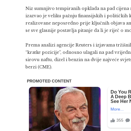
Niz sumnjivo tempiranih opklada na pad cijena n
izazvao je veliku pažnju finansijskih i političk
realizovane neposredno prije ključnih objava 
se sve glasnije postavlja pitanje da li je riječ o
Prema analizi agencije Reuters i izjavama tržišni
“kratke pozicije”, odnosno ulagali na pad vrijedn
sirovu naftu, dizel i benzin na dvije najveće svje
berzi (CME).