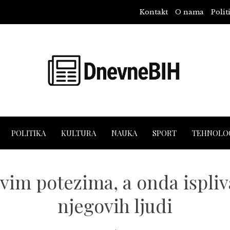
Kontakt
O nama
Polit
POLITIKA
KULTURA
NAUKA
SPORT
TEHNOLOG
im potezima, a onda isplival
njegovih ljudi