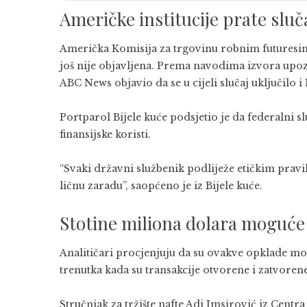
Američke institucije prate sluč
Američka Komisija za trgovinu robnim futuresim
još nije objavljena. Prema navodima izvora upozn
ABC News objavio da se u cijeli slučaj uključilo 
Portparol Bijele kuće podsjetio je da federalni s
finansijske koristi.
“Svaki državni službenik podliježe etičkim pravi
ličnu zaradu”, saopćeno je iz Bijele kuće.
Stotine miliona dolara moguće
Analitičari procjenjuju da su ovakve opklade mog
trenutka kada su transakcije otvorene i zatvorene
Stručnjak za tržište nafte Adi Imsirović iz Centr