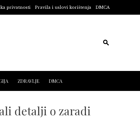
ika privatnosti
Pravila i uslovi korištenja
DMCA
IJA
ZDRAVLJE
DMCA
i detalji o zaradi