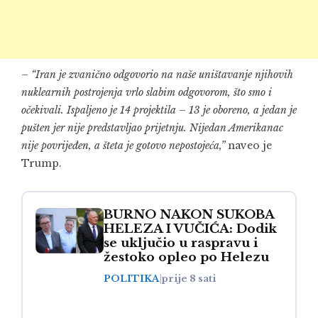
–
“Iran je zvanično odgovorio na naše uništavanje njihovih
nuklearnih postrojenja vrlo slabim odgovorom, što smo i
očekivali. Ispaljeno je 14 projektila – 13 je oboreno, a jedan je
pušten jer nije predstavljao prijetnju. Nijedan Amerikanac
nije povrijeđen, a šteta je gotovo nepostojeća,”
naveo je
Trump.
BURNO NAKON SUKOBA
HELEZA I VUČIĆA: Dodik
se uključio u raspravu i
žestoko opleo po Helezu
POLITIKA
|
prije 8 sati