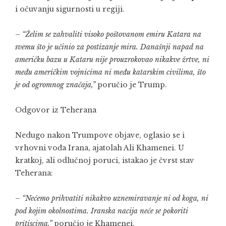
i očuvanju sigurnosti u regiji.
–
“Želim se zahvaliti visoko poštovanom emiru Katara na
svemu što je učinio za postizanje mira. Današnji napad na
američku bazu u Kataru nije prouzrokovao nikakve žrtve, ni
među američkim vojnicima ni među katarskim civilima, što
je od ogromnog značaja,”
poručio je Trump.
Odgovor iz Teherana
Nedugo nakon Trumpove objave, oglasio se i
vrhovni vođa Irana, ajatolah Ali Khamenei. U
kratkoj, ali odlučnoj poruci, istakao je čvrst stav
Teherana:
–
“Nećemo prihvatiti nikakvo uznemiravanje ni od koga, ni
pod kojim okolnostima. Iranska nacija neće se pokoriti
pritiscima,”
poručio je Khamenei.