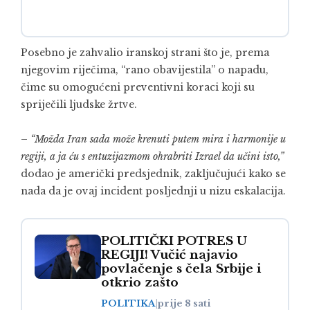
Posebno je zahvalio iranskoj strani što je, prema
njegovim riječima, “rano obavijestila” o napadu,
čime su omogućeni preventivni koraci koji su
spriječili ljudske žrtve.
–
“Možda Iran sada može krenuti putem mira i harmonije u
regiji, a ja ću s entuzijazmom ohrabriti Izrael da učini isto,”
dodao je američki predsjednik, zaključujući kako se
nada da je ovaj incident posljednji u nizu eskalacija.
POLITIČKI POTRES U
REGIJI! Vučić najavio
povlačenje s čela Srbije i
otkrio zašto
POLITIKA
|
prije 8 sati