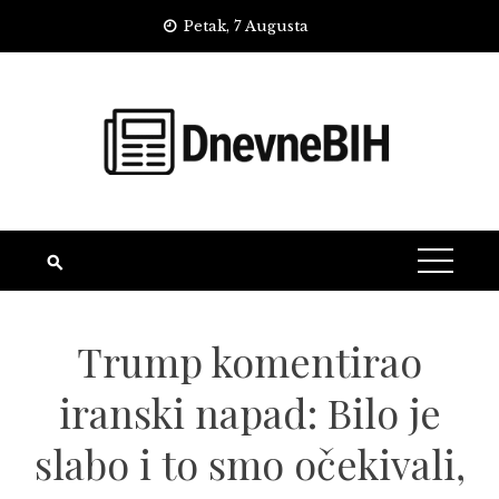
Skip
Petak, 7 Augusta
to
content
Trump komentirao
iranski napad: Bilo je
slabo i to smo očekivali,