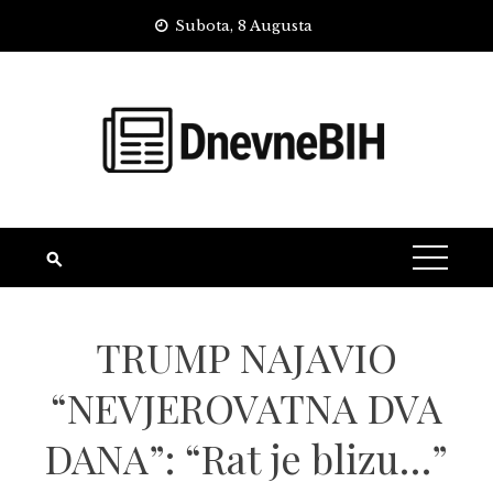
Skip
Subota, 8 Augusta
to
content
TRUMP NAJAVIO
“NEVJEROVATNA DVA
DANA”: “Rat je blizu…”