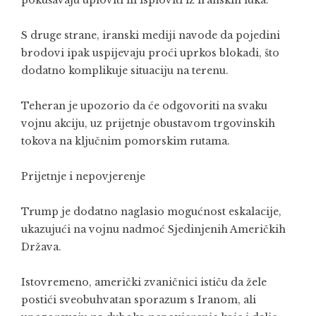
pokušavaju uploviti ili isploviti iz iranskih luka.
S druge strane, iranski mediji navode da pojedini
brodovi ipak uspijevaju proći uprkos blokadi, što
dodatno komplikuje situaciju na terenu.
Teheran je upozorio da će odgovoriti na svaku
vojnu akciju, uz prijetnje obustavom trgovinskih
tokova na ključnim pomorskim rutama.
Prijetnje i nepovjerenje
Trump je dodatno naglasio mogućnost eskalacije,
ukazujući na vojnu nadmoć Sjedinjenih Američkih
Država.
Istovremeno, američki zvaničnici ističu da žele
postići sveobuhvatan sporazum s Iranom, ali