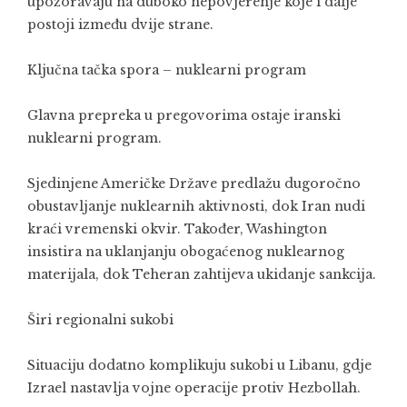
upozoravaju na duboko nepovjerenje koje i dalje
postoji između dvije strane.
Ključna tačka spora – nuklearni program
Glavna prepreka u pregovorima ostaje iranski
nuklearni program.
Sjedinjene Američke Države predlažu dugoročno
obustavljanje nuklearnih aktivnosti, dok Iran nudi
kraći vremenski okvir. Također, Washington
insistira na uklanjanju obogaćenog nuklearnog
materijala, dok Teheran zahtijeva ukidanje sankcija.
Širi regionalni sukobi
Situaciju dodatno komplikuju sukobi u Libanu, gdje
Izrael nastavlja vojne operacije protiv
Hezbollah
.