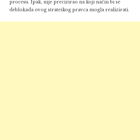
procesu. Ipak, nije precizirao na koji način bi se
deblokada ovog strateškog pravca mogla realizirati.