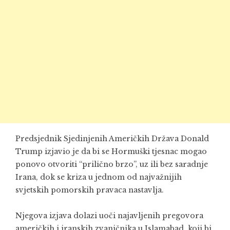
Predsjednik
Sjedinjenih Američkih Država
Donald
Trump
izjavio je da bi se
Hormuški tjesnac
mogao
ponovo otvoriti “prilično brzo”, uz ili bez saradnje
Irana
, dok se kriza u jednom od najvažnijih
svjetskih pomorskih pravaca nastavlja.
Njegova izjava dolazi uoči najavljenih pregovora
američkih i iranskih zvaničnika u
Islamabad
, koji bi