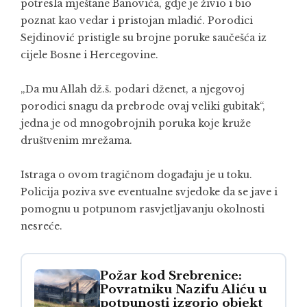
potresla mještane Banovića, gdje je živio i bio
poznat kao vedar i pristojan mladić. Porodici
Sejdinović pristigle su brojne poruke saučešća iz
cijele Bosne i Hercegovine.
„Da mu Allah dž.š. podari dženet, a njegovoj
porodici snagu da prebrode ovaj veliki gubitak“,
jedna je od mnogobrojnih poruka koje kruže
društvenim mrežama.
Istraga o ovom tragičnom događaju je u toku.
Policija poziva sve eventualne svjedoke da se jave i
pomognu u potpunom rasvjetljavanju okolnosti
nesreće.
Požar kod Srebrenice:
Povratniku Nazifu Aliću u
potpunosti izgorio objekt