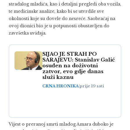
stradalog mladića, kao i detaljni pregledi oba vozila,
te medicinske analize, kako bi se utvrdile sve
okolnosti koje su dovele do nesreće. Saobraćaj na
ovoj dionici bio je u potpunosti obustavljen do
završetka uviđaja.
SIJAO JE STRAH PO
SARAJEVU: Stanislav Galić
osuđen na doživotni
zatvor, evo gdje danas
služi kaznu
CRNA HRONIKA
|
prije 19 sati
Vijest o preranoj smrti mladog Amara duboko je