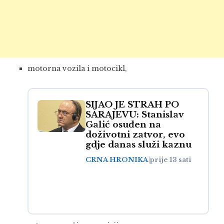
motorna vozila i motocikl,
SIJAO JE STRAH PO
SARAJEVU: Stanislav
Galić osuđen na
doživotni zatvor, evo
gdje danas služi kaznu
CRNA HRONIKA
|
prije 13 sati