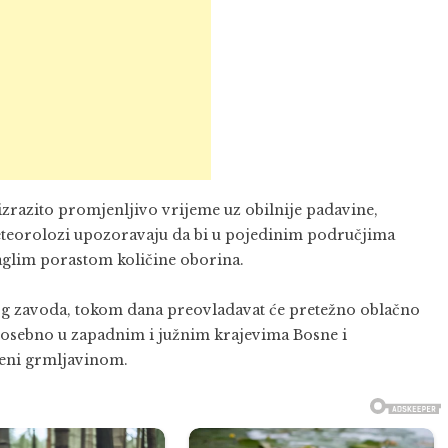
izrazito promjenljivo vrijeme uz obilnije padavine,
Meteorolozi upozoravaju da bi u pojedinim područjima
glim porastom količine oborina.
 zavoda, tokom dana preovladavat će pretežno oblačno
, posebno u zapadnim i južnim krajevima Bosne i
ćeni grmljavinom.