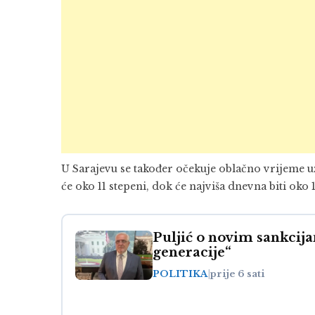
U Sarajevu se također očekuje oblačno vrijeme u
će oko 11 stepeni, dok će najviša dnevna biti oko 
Puljić o novim sankcij
generacije“
POLITIKA
|
prije 6 sati