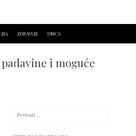
IJA
ZDRAVLJE
DMCA
 padavine i moguće
Pretraga: