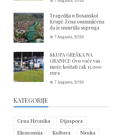
7 Augusta, 2026
Tragedija u Bosanskoj
Krupi: Žena osumnjičena
da je usmrtila supruga
7 Augusta, 2026
SKUPA GREŠKA NA
GRANICI: Ovo voće vas
može koštati čak 13.000
eura
7 Augusta, 2026
KATEGORIJE
Crna Hronika
Dijaspora
Ekonomija
Kultura
Nauka