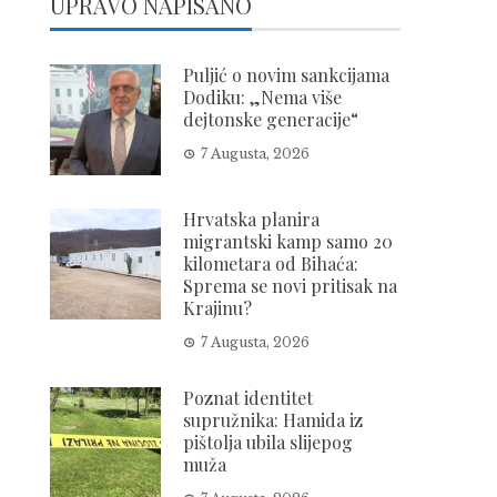
UPRAVO NAPISANO
Puljić o novim sankcijama
Dodiku: „Nema više
dejtonske generacije“
7 Augusta, 2026
Hrvatska planira
migrantski kamp samo 20
kilometara od Bihaća:
Sprema se novi pritisak na
Krajinu?
7 Augusta, 2026
Poznat identitet
supružnika: Hamida iz
pištolja ubila slijepog
muža