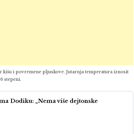
z kišu i povremene pljuskove. Jutarnja temperatura iznosit
16 stepeni.
ama Dodiku: „Nema više dejtonske