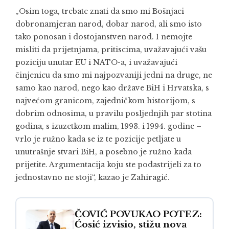
„Osim toga, trebate znati da smo mi Bošnjaci
dobronamjeran narod, dobar narod, ali smo isto
tako ponosan i dostojanstven narod. I nemojte
misliti da prijetnjama, pritiscima, uvažavajući vašu
poziciju unutar EU i NATO-a, i uvažavajući
činjenicu da smo mi najpozvaniji jedni na druge, ne
samo kao narod, nego kao države BiH i Hrvatska, s
najvećom granicom, zajedničkom historijom, s
dobrim odnosima, u pravilu posljednjih par stotina
godina, s izuzetkom malim, 1993. i 1994. godine –
vrlo je ružno kada se iz te pozicije petljate u
unutrašnje stvari BiH, a posebno je ružno kada
prijetite. Argumentacija koju ste podastrijeli za to
jednostavno ne stoji“, kazao je Zahiragić.
ČOVIĆ POVUKAO POTEZ:
Ćosić izvisio, stižu nova