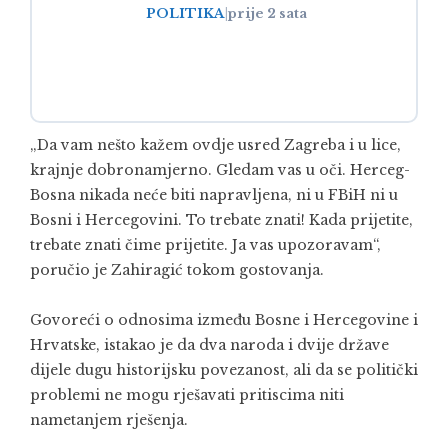
POLITIKA
|
prije 2 sata
„Da vam nešto kažem ovdje usred Zagreba i u lice,
krajnje dobronamjerno. Gledam vas u oči. Herceg-
Bosna nikada neće biti napravljena, ni u FBiH ni u
Bosni i Hercegovini. To trebate znati! Kada prijetite,
trebate znati čime prijetite. Ja vas upozoravam“,
poručio je Zahiragić tokom gostovanja.
Govoreći o odnosima između Bosne i Hercegovine i
Hrvatske, istakao je da dva naroda i dvije države
dijele dugu historijsku povezanost, ali da se politički
problemi ne mogu rješavati pritiscima niti
nametanjem rješenja.