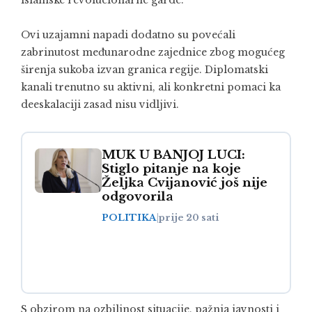
islamske revolucionarne garde.
Ovi uzajamni napadi dodatno su povećali
zabrinutost međunarodne zajednice zbog mogućeg
širenja sukoba izvan granica regije. Diplomatski
kanali trenutno su aktivni, ali konkretni pomaci ka
deeskalaciji zasad nisu vidljivi.
MUK U BANJOJ LUCI:
Stiglo pitanje na koje
Željka Cvijanović još nije
odgovorila
POLITIKA
|
prije 20 sati
S obzirom na ozbiljnost situacije, pažnja javnosti i