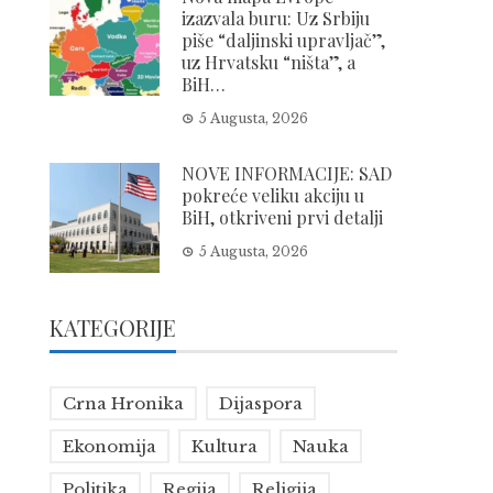
izazvala buru: Uz Srbiju
piše “daljinski upravljač”,
uz Hrvatsku “ništa”, a
BiH…
5 Augusta, 2026
NOVE INFORMACIJE: SAD
pokreće veliku akciju u
BiH, otkriveni prvi detalji
5 Augusta, 2026
KATEGORIJE
Crna Hronika
Dijaspora
Ekonomija
Kultura
Nauka
Politika
Regija
Religija