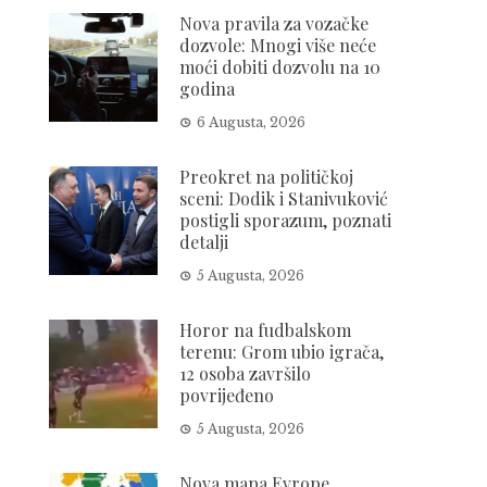
Nova pravila za vozačke
dozvole: Mnogi više neće
moći dobiti dozvolu na 10
godina
6 Augusta, 2026
Preokret na političkoj
sceni: Dodik i Stanivuković
postigli sporazum, poznati
detalji
5 Augusta, 2026
Horor na fudbalskom
terenu: Grom ubio igrača,
12 osoba završilo
povrijeđeno
5 Augusta, 2026
Nova mapa Evrope