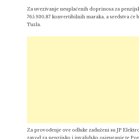
Za uvezivanje neuplaćenih doprinosa za penzijsk
765.930,87 konvertibilnih maraka, a sredstva će b
Tuzla.
Za provođenje ove odluke zaduženi su
JP Elektr
zavod za penzijsko i invalidsko osiguranje te P