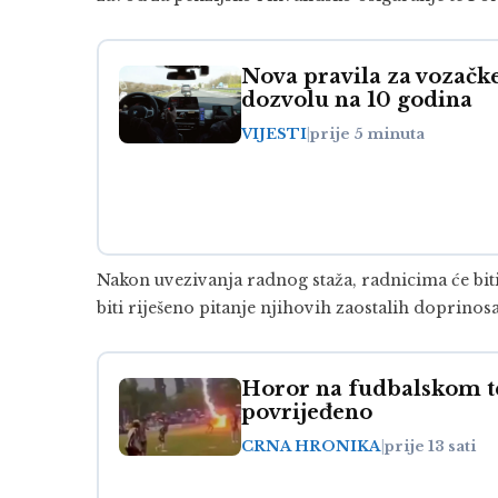
Nova pravila za vozačke
dozvolu na 10 godina
VIJESTI
|
prije 5 minuta
Nakon uvezivanja radnog staža, radnicima će bi
biti riješeno pitanje njihovih zaostalih doprinos
Horor na fudbalskom te
povrijeđeno
CRNA HRONIKA
|
prije 13 sati