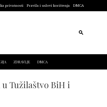
ika privatnosti
Pravila i uslovi korištenja
DMCA
IJA
ZDRAVLJE
DMCA
u Tužilaštvo BiH i