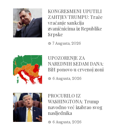
KONGRESMENI UPUTILI
ZAHTJEV TRUMPU: Traže
vraćanje sankcija
zvaničnicima iz Republike
Srpske
7 Augusta, 2026
UPOZORENJE ZA
NAREDNIH SEDAM DANA:
BiH ponovo u crvenoj zoni
6 Augusta, 2026
PROCURILO IZ
WASHINGTONA: Trump
navodno već izabrao svog
nasljednika
6 Augusta, 2026