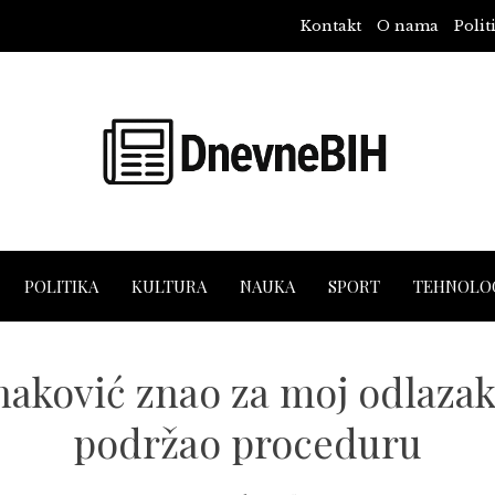
Kontakt
O nama
Polit
POLITIKA
KULTURA
NAUKA
SPORT
TEHNOLOG
naković znao za moj odlazak 
podržao proceduru