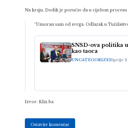
Na kraju, Dodik je poručio da u cijelom procesu n
“Umoran sam od svega. Odlazak u Tužilaštvo 
SNSD-ova politika 
kao taoca
UNCATEGORIZED
|
prije 
Izvor:
Klix.ba
Ostavite komentar