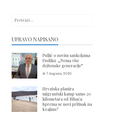
Pretraga:
UPRAVO NAPISANO
Puljić o novim sankcijama
Dodiku: „Nema više
dejtonske generacije“
7 Augusta, 2026
Hrvatska planira
migrantski kamp samo 20
kilometara od Bihaća:
Sprema se novi pritisak na
Krajinu?