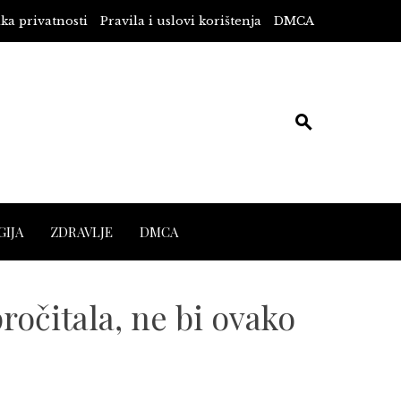
ika privatnosti
Pravila i uslovi korištenja
DMCA
IJA
ZDRAVLJE
DMCA
ročitala, ne bi ovako