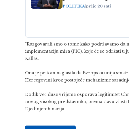
POLITIKA
|
prije 20 sati
“Razgovarali smo o tome kako podržavamo da no
implementaciju mira (PIC), koje će se održati u j
Kallas.
Ona je pritom naglasila da Evropska unija sma
Hercegovini kroz postojeće mehanizme saradnje
Dodik već duže vrijeme osporava legitimitet Chr
novog visokog predstavnika, prema stavu vlasti R
Ujedinjenih nacija.