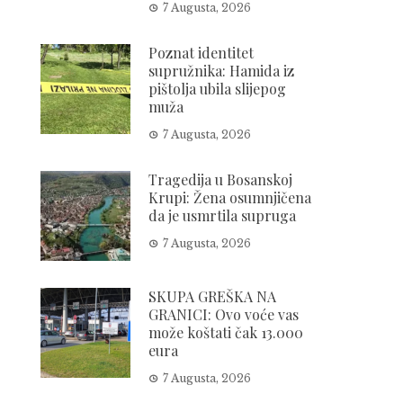
7 Augusta, 2026
Poznat identitet
supružnika: Hamida iz
pištolja ubila slijepog
muža
7 Augusta, 2026
Tragedija u Bosanskoj
Krupi: Žena osumnjičena
da je usmrtila supruga
7 Augusta, 2026
SKUPA GREŠKA NA
GRANICI: Ovo voće vas
može koštati čak 13.000
eura
7 Augusta, 2026