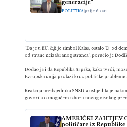
generacije“
POLITIKA
|
prije 6 sati
“Da je u EU, čiji je simbol Kalas, ostalo ‘D’ od 
od strane neizabranog stranca”, poručio je Dodik
Dodao je i da Republika Srpska, kako tvrdi, može
Evropska unija prolazi kroz političke probleme i
Reakcija predsjednika SNSD-a uslijedila je nakon 
govorila o mogućem izboru novog visokog preds
AMERIČKI ZAHTJEV OTK
političare iz Republike