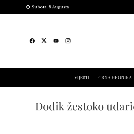
Skip
Subota, 8 Augusta
to
content
VIJESTI
CRNA HRONIKA
Dodik žestoko udario