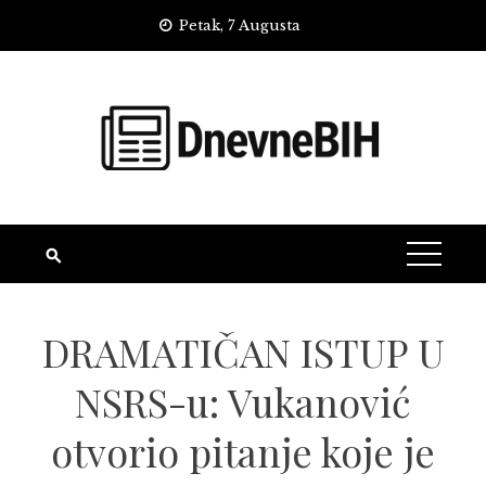
Skip
Petak, 7 Augusta
to
content
DRAMATIČAN ISTUP U
NSRS-u: Vukanović
otvorio pitanje koje je