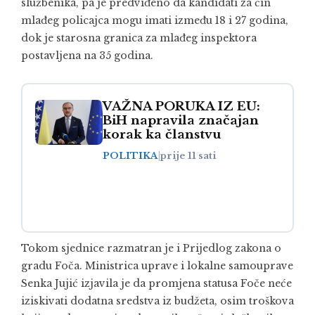
službenika, pa je predviđeno da kandidati za čin
mlađeg policajca mogu imati između 18 i 27 godina,
dok je starosna granica za mlađeg inspektora
postavljena na 35 godina.
VAŽNA PORUKA IZ EU:
BiH napravila značajan
korak ka članstvu
POLITIKA
|
prije 11 sati
Tokom sjednice razmatran je i Prijedlog zakona o
gradu Foča. Ministrica uprave i lokalne samouprave
Senka Jujić izjavila je da promjena statusa Foče neće
iziskivati dodatna sredstva iz budžeta, osim troškova