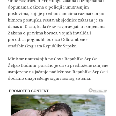
sinoć raspravu o Prijedlogu zakona o izmjenama i
dopunama Zakona o policiji i unutrašnjim
poslovima, koji je pred poslanicima razmatran po
hitnom postupku. Nastavak sjednice zakazan je za
danas u 10 sati, kada će se raspravljati o izmjenama
Zakona o pravima boraca, vojnih invalida i
porodica poginulih boraca Odbrambeno-
otadžbinskog rata Republike Srpske.
Ministar unutrašnjih poslova Republike Srpske
Željko Budimir poručio je da su predložene izmjene
usmjerene na jačanje nadležnosti Republike Srpske i
dodatno unapređenje sigurnosnog sistema.