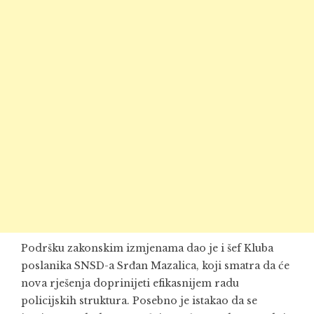
Podršku zakonskim izmjenama dao je i šef Kluba
poslanika SNSD-a Srđan Mazalica, koji smatra da će
nova rješenja doprinijeti efikasnijem radu
policijskih struktura. Posebno je istakao da se