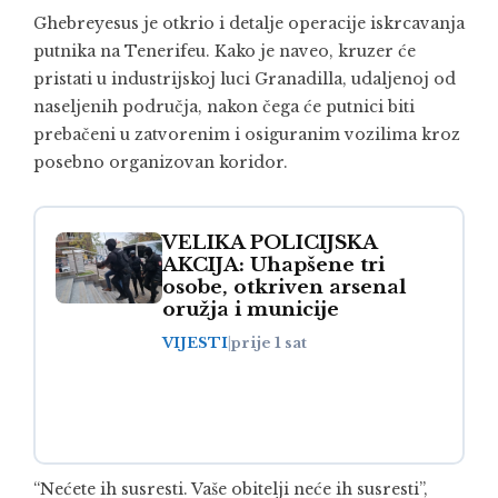
Ghebreyesus je otkrio i detalje operacije iskrcavanja
putnika na Tenerifeu. Kako je naveo, kruzer će
pristati u industrijskoj luci Granadilla, udaljenoj od
naseljenih područja, nakon čega će putnici biti
prebačeni u zatvorenim i osiguranim vozilima kroz
posebno organizovan koridor.
VELIKA POLICIJSKA
AKCIJA: Uhapšene tri
osobe, otkriven arsenal
oružja i municije
VIJESTI
|
prije 1 sat
“Nećete ih susresti. Vaše obitelji neće ih susresti”,