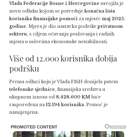
Vlada Federacije Bosne i Hercegovine
usvojila je
novu odluku kojom se potvrđuje
konačna lista
korisnika finansijske pomoći
za mjesec
maj 2025.
godine
. Mjera je dio nastavka podrške
privatnom
sektoru
, s ciljem očuvanja poslovanja i radnih
mjesta u uslovima ekonomske nestabilnosti.
Više od 12.000 korisnika dobija
podršku
Prema odluci koju je Vlada FBiH donijela putem
telefonske sjednice
, finansijska sredstva u
ukupnom iznosu od
8.428.600 KM
biće
raspoređena na
12.194 korisnika
. Pomoć je
namijenjena: