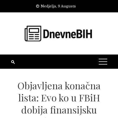
Skip
Nedjelja, 9 Augusta
to
content
Objavljena konačna
lista: Evo ko u FBiH
dobija finansijsku