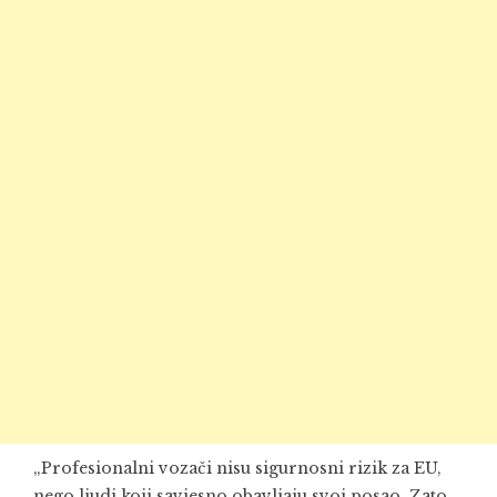
„Profesionalni vozači nisu sigurnosni rizik za EU,
nego ljudi koji savjesno obavljaju svoj posao. Zato