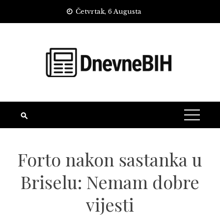
Skip
Četvrtak, 6 Augusta
to
content
Forto nakon sastanka u
Briselu: Nemam dobre
vijesti