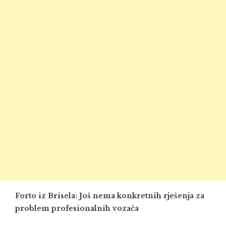
Forto iz Brisela: Još nema konkretnih rješenja za
problem profesionalnih vozača