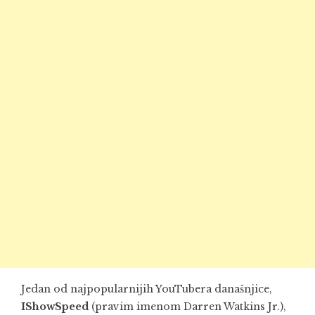
Jedan od najpopularnijih YouTubera današnjice,
IShowSpeed
(pravim imenom Darren Watkins Jr.),