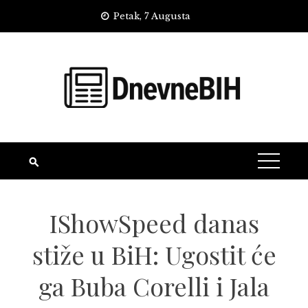
Skip
Petak, 7 Augusta
to
content
IShowSpeed danas
stiže u BiH: Ugostit će
ga Buba Corelli i Jala