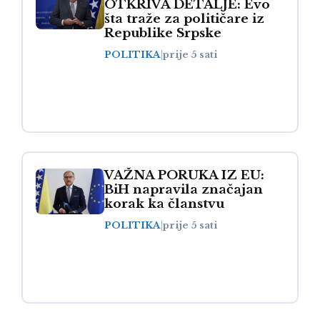
OTKRIVA DETALJE: Evo
šta traže za političare iz
Republike Srpske
POLITIKA
|
prije 5 sati
VAŽNA PORUKA IZ EU:
BiH napravila značajan
korak ka članstvu
POLITIKA
|
prije 5 sati