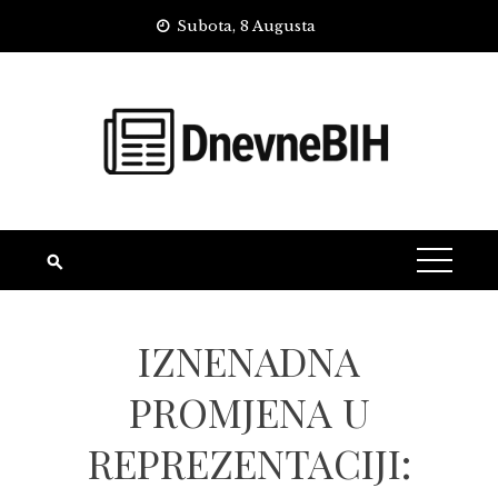
Skip
Subota, 8 Augusta
to
content
IZNENADNA
PROMJENA U
REPREZENTACIJI: