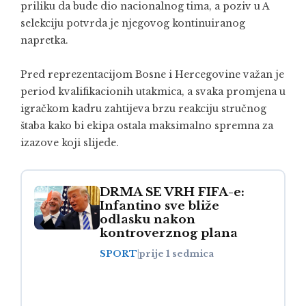
priliku da bude dio nacionalnog tima, a poziv u A
selekciju potvrda je njegovog kontinuiranog
napretka.
Pred reprezentacijom Bosne i Hercegovine važan je
period kvalifikacionih utakmica, a svaka promjena u
igračkom kadru zahtijeva brzu reakciju stručnog
štaba kako bi ekipa ostala maksimalno spremna za
izazove koji slijede.
DRMA SE VRH FIFA-e:
Infantino sve bliže
odlasku nakon
kontroverznog plana
SPORT
|
prije 1 sedmica