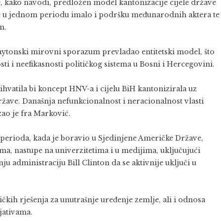
e, kako navodi, predložen model kantonizacije cijele države
o je u jednom periodu imalo i podršku međunarodnih aktera te
um
.
ytonski mirovni sporazum
prevladao entitetski model, što
ti i neefikasnosti političkog sistema u Bosni i Hercegovini.
ihvatila bi koncept HNV-a i cijelu BiH kantonizirala uz
države. Današnja nefunkcionalnost i neracionalnost vlasti
zao je fra Marković.
 perioda, kada je boravio u
Sjedinjene Američke Države
,
ma, nastupe na univerzitetima i u medijima, uključujući
šnju administraciju
Bill Clinton
da se aktivnije uključi u
čkih rješenja za unutrašnje uređenje zemlje, ali i odnosa
jativama.