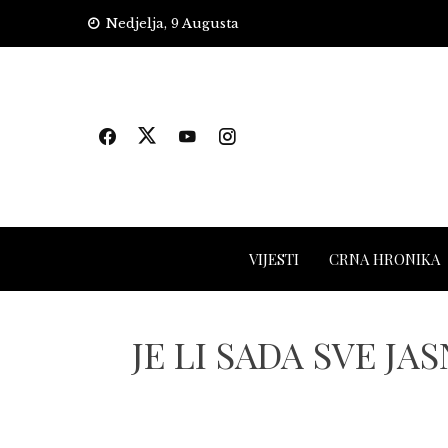
Skip
Nedjelja, 9 Augusta
to
content
VIJESTI
CRNA HRONIKA
JE LI SADA SVE JASN