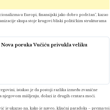
cionalizma u Europi, finansijski jako dobro podržan”, kazao
anizacije skupa stoje krugovi bliski političkim strukturama
ova poruka Vučiću privukla veliku
govini, istakao je da postoji razlika između zvanične
ema njegovom mišljenju, dolazi iz drugih centara moći.
ović je ukazao na, kako je naveo, ključni paradoks – prema toj