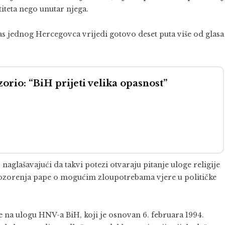
titeta nego unutar njega.
glas jednog Hercegovca vrijedi gotovo deset puta više od glasa
orio: “BiH prijeti velika opasnost”
, naglašavajući da takvi potezi otvaraju pitanje uloge religije
ozorenja pape o mogućim zloupotrebama vjere u političke
e na ulogu HNV-a BiH, koji je osnovan 6. februara 1994.