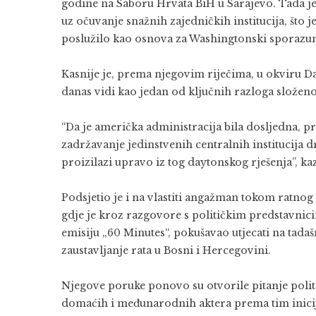
godine na Saboru Hrvata BiH u
Sarajevo
. Tada j
uz očuvanje snažnih zajedničkih institucija, št
poslužilo kao osnova za
Washingtonski sporaz
Kasnije je, prema njegovim riječima, u okviru
Da
danas vidi kao jedan od ključnih razloga složenos
“Da je američka administracija bila dosljedna, pr
zadržavanje jedinstvenih centralnih institucija 
proizilazi upravo iz tog daytonskog rješenja”, ka
Podsjetio je i na vlastiti angažman tokom ratnog
gdje je kroz razgovore s političkim predstavnici
emisiju „60 Minutes“, pokušavao utjecati na tada
zaustavljanje rata u Bosni i Hercegovini.
Njegove poruke ponovo su otvorile pitanje politi
domaćih i međunarodnih aktera prema tim inici