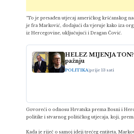
“To je presađen utjecaj američkog kršćanskog na
je fra Marković, dodajući da vjeruje kako iza org
iz Hercegovine, uključujući i
Dragan Čović
.
HELEZ MIJENJA TON? N
pažnju
POLITIKA
|
prije 13 sati
Govoreći o odnosu
Hrvatska
prema Bosni i Herce
politike i stvarnog političkog utjecaja, koji, pr
Kada je riječ o samoj ideji trećeg entiteta, Mark