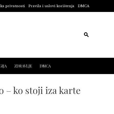
ika privatnosti
Pravila i uslovi korištenja
DMCA
IJA
ZDRAVLJE
DMCA
– ko stoji iza karte