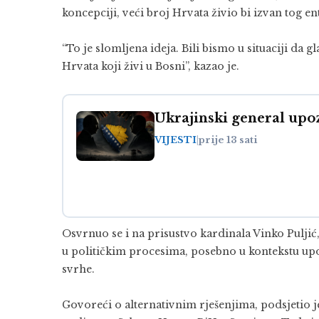
koncepciji, veći broj Hrvata živio bi izvan tog en
“To je slomljena ideja. Bili bismo u situaciji da 
Hrvata koji živi u Bosni”, kazao je.
Ukrajinski general upoz
VIJESTI
|
prije 13 sati
Osvrnuo se i na prisustvo kardinala
Vinko Puljić
u političkim procesima, posebno u kontekstu up
svrhe.
Govoreći o alternativnim rješenjima, podsjetio j