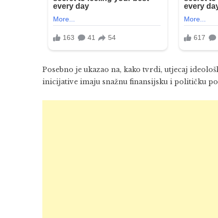
Posebno je ukazao na, kako tvrdi, utjecaj ideološ
inicijative imaju snažnu finansijsku i političk