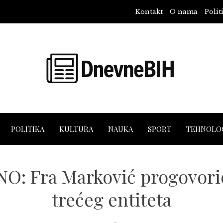
Kontakt
O nama
Polit
POLITIKA
KULTURA
NAUKA
SPORT
TEHNOLOG
O: Fra Marković progovorio 
trećeg entiteta