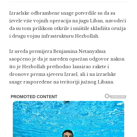
Izraelske odbrambene snage
potvrdile su da su
izvele više vojnih operacija na jugu
Liban
, navodeći
da su tom prilikom otkrile i uništile skladišta oružja
i drugu vojnu infrastrukturu
Hezbollah
.
Iz ureda premijera
Benjamina Netanyahua
saopćeno je da je naređen opsežan odgovor nakon
što je Hezbollah prethodno lansirao rakete i
dronove prema sjeveru
Izrael
, ali i na izraelske
snage raspoređene na teritoriji južnog Libana.