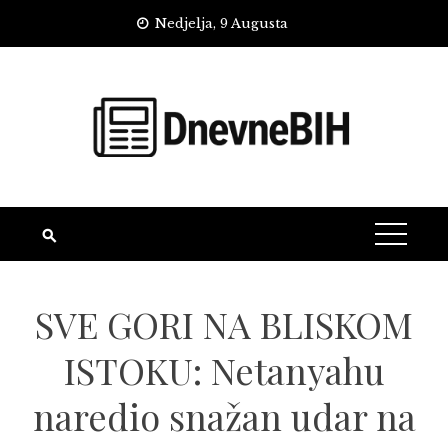
Skip
Nedjelja, 9 Augusta
to
content
SVE GORI NA BLISKOM
ISTOKU: Netanyahu
naredio snažan udar na