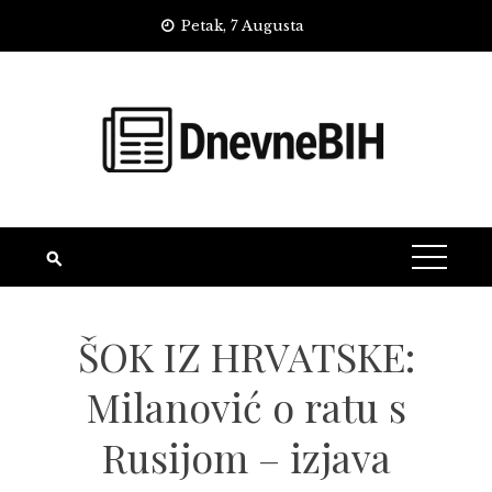
Skip
Petak, 7 Augusta
to
content
ŠOK IZ HRVATSKE:
Milanović o ratu s
Rusijom – izjava