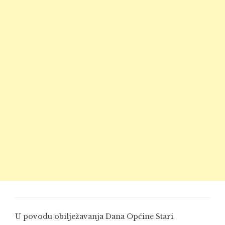
U povodu obilježavanja Dana Općine
Stari