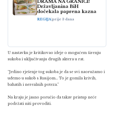
DRAMA NA GRANICI!
Državljanina BiH
dočekala paprena kazna
REGIJA
|
prije 3 dana
U nastavku je kritikovao ideje o mogućem širenju
sukoba i uključivanju drugih aktera u rat.
“Jedino rješenje tog sukoba je da se svi naoružamo i
uđemo u sukob s Rusijom… To je gomila krivih,
bahatih i nerealnih poteza.”
Na kraju je jasno poručio da takav pristup neće
podržati niti provoditi.