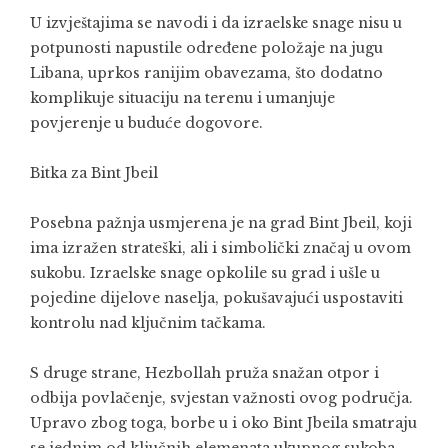
U izvještajima se navodi i da izraelske snage nisu u
potpunosti napustile određene položaje na jugu
Libana, uprkos ranijim obavezama, što dodatno
komplikuje situaciju na terenu i umanjuje
povjerenje u buduće dogovore.
Bitka za Bint Jbeil
Posebna pažnja usmjerena je na grad Bint Jbeil, koji
ima izražen strateški, ali i simbolički značaj u ovom
sukobu. Izraelske snage opkolile su grad i ušle u
pojedine dijelove naselja, pokušavajući uspostaviti
kontrolu nad ključnim tačkama.
S druge strane,
Hezbollah
pruža snažan otpor i
odbija povlačenje, svjestan važnosti ovog područja.
Upravo zbog toga, borbe u i oko Bint Jbeila smatraju
se jednim od ključnih elemenata ukupnog sukoba.