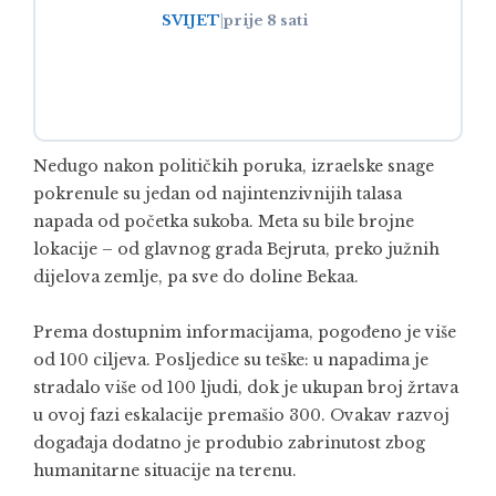
SVIJET
|
prije 8 sati
Nedugo nakon političkih poruka, izraelske snage
pokrenule su jedan od najintenzivnijih talasa
napada od početka sukoba. Meta su bile brojne
lokacije – od glavnog grada Bejruta, preko južnih
dijelova zemlje, pa sve do doline Bekaa.
Prema dostupnim informacijama, pogođeno je više
od 100 ciljeva. Posljedice su teške: u napadima je
stradalo više od 100 ljudi, dok je ukupan broj žrtava
u ovoj fazi eskalacije premašio 300. Ovakav razvoj
događaja dodatno je produbio zabrinutost zbog
humanitarne situacije na terenu.