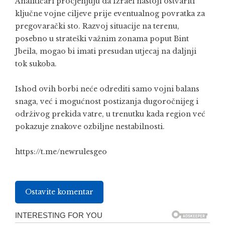
Analitičari procjenjuju da Izrael nastoji ostvariti
ključne vojne ciljeve prije eventualnog povratka za
pregovarački sto. Razvoj situacije na terenu,
posebno u strateški važnim zonama poput Bint
Jbeila, mogao bi imati presudan utjecaj na daljnji
tok sukoba.
Ishod ovih borbi neće odrediti samo vojni balans
snaga, već i mogućnost postizanja dugoročnijeg i
održivog prekida vatre, u trenutku kada region već
pokazuje znakove ozbiljne nestabilnosti.
https://t.me/newrulesgeo
Ostavite komentar