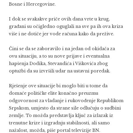
Bosne i Hercegovine.
I dok se svakakve priče ovih dana vrte u krug,
građani su očigledno oguglali na sve pa ih ova kriza
više i ne dotiče jer vode računa kako da prežive.
Čini se da se zaboravilo i na jedan od okidača za
ovu situaciju, a to su nove prijave i eventualna
hapšenja Dodika, Stevandića i Viškovića zbog
optužbi da su izvršili udar na ustavni poredak.
Rješenje ove situacije bi moglo biti u tome da
domaće političke elite konačno preuzmu
odgovornost za vladanje i rukovođenje Republikom
Srpskom, umjesto da strane sile odlučuju o sudbini
zemlje. To možda predstavlja ključ za izlazak iz
trenutne krize i izgradnju stabilnosti, ali samo
nažalost, možda, piše portal televizije BN.