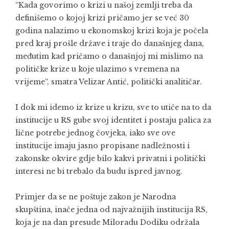
“Kada govorimo o krizi u našoj zemlji treba da
definišemo o kojoj krizi pričamo jer se već 30
godina nalazimo u ekonomskoj krizi koja je počela
pred kraj prošle države i traje do današnjeg dana,
međutim kad pričamo o današnjoj mi mislimo na
političke krize u koje ulazimo s vremena na
vrijeme“, smatra Velizar Antić, politički analitičar.
I dok mi idemo iz krize u krizu, sve to utiče na to da
institucije u RS gube svoj identitet i postaju palica za
lične potrebe jednog čovjeka, iako sve ove
institucije imaju jasno propisane nadležnosti i
zakonske okvire gdje bilo kakvi privatni i politički
interesi ne bi trebalo da budu ispred javnog.
Primjer da se ne poštuje zakon je Narodna
skupština, inače jedna od najvažnijih institucija RS,
koja je na dan presude Miloradu Dodiku održala