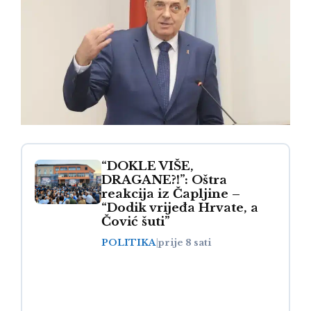
“DOKLE VIŠE,
DRAGANE?!”: Oštra
reakcija iz Čapljine –
“Dodik vrijeđa Hrvate, a
Čović šuti”
POLITIKA
|
prije 8 sati