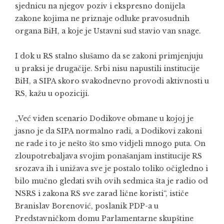
sjednicu na njegov poziv i ekspresno donijela
zakone kojima ne priznaje odluke pravosudnih
organa BiH, a koje je Ustavni sud stavio van snage.
I dok u RS stalno slušamo da se zakoni primjenjuju
u praksi je drugačije. Srbi nisu napustili institucije
BiH, a SIPA skoro svakodnevno provodi aktivnosti u
RS, kažu u opoziciji.
„Već viđen scenario Dodikove obmane u kojoj je
jasno je da SIPA normalno radi, a Dodikovi zakoni
ne rade i to je nešto što smo vidjeli mnogo puta. On
zloupotrebaljava svojim ponašanjam institucije RS
srozava ih i unižava sve je postalo toliko očigledno i
bilo mučno gledati svih ovih sedmica šta je radio od
NSRS i zakona RS sve zarad lične koristi“, ističe
Branislav Borenović, poslanik PDP-a u
Predstavničkom domu Parlamentarne skupštine