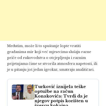
Međutim, može li to spuštanje lopte vratiti
građanima mir koji već mjesecima slušaju razne
priče od rukovodstva o otcjepljenju i raznim
prijetnjama čime se stvorila atmosfera napetosti, ili
je u pitanju još jedan igrokaz, smatraju analitičari.
Turković iznijela teške
optužbe na račun
Konakovića: Tvrdi da je
njegov potpis korišten u
švercu kokaina