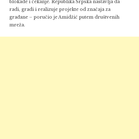
blokade i čekanje. Republika Srpska nastavlja da
radi, gradi i realizuje projekte od značaja za
građane – poručio je Amidžić putem društvenih
mreža.