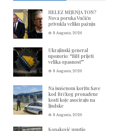
HELEZ MIJENJA TON?
Nova poruka Vučiću
privukla veliku pažnju
8 Augusta, 2026
Ukrajinski general
upozorio: “BiH prijeti
velika opasnost”
8 Augusta, 2026
Na isušenom koritu Save
kod Brčkog pronađene
kosti koje asociraju na
ljudske
8 Augusta, 2026
Konaković uputio