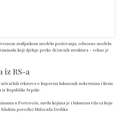
vojevrsnom mafijaškom modelu poslovanja, odnosno modelu
riminalu koji djeluje preko državnih struktura – rekao je
a iz RS-a
traživačkih tekstova o kupovini luksuznih nekretnina i firmi
 iz Republike Srpske.
ninama u Portorožu, među kojima je i luksuzna vila za koju
a bliskim porodici Milorada Dodika.