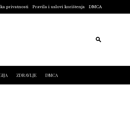
ika privatnosti
Pravila i uslovi korištenja
DMCA
IJA
ZDRAVLJE
DMCA