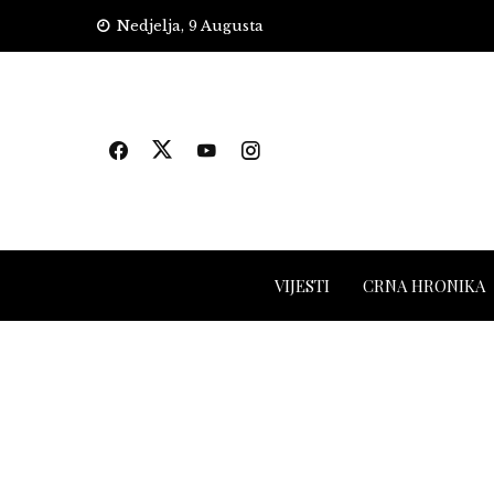
Skip
Nedjelja, 9 Augusta
to
content
VIJESTI
CRNA HRONIKA