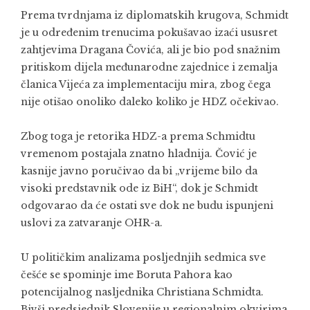
Prema tvrdnjama iz diplomatskih krugova, Schmidt
je u određenim trenucima pokušavao izaći ususret
zahtjevima Dragana Čovića, ali je bio pod snažnim
pritiskom dijela međunarodne zajednice i zemalja
članica Vijeća za implementaciju mira, zbog čega
nije otišao onoliko daleko koliko je HDZ očekivao.
Zbog toga je retorika HDZ-a prema Schmidtu
vremenom postajala znatno hladnija. Čović je
kasnije javno poručivao da bi „vrijeme bilo da
visoki predstavnik ode iz BiH“, dok je Schmidt
odgovarao da će ostati sve dok ne budu ispunjeni
uslovi za zatvaranje OHR-a.
U političkim analizama posljednjih sedmica sve
češće se spominje ime Boruta Pahora kao
potencijalnog nasljednika Christiana Schmidta.
Bivši predsjednik Slovenije u regionalnim okvirima