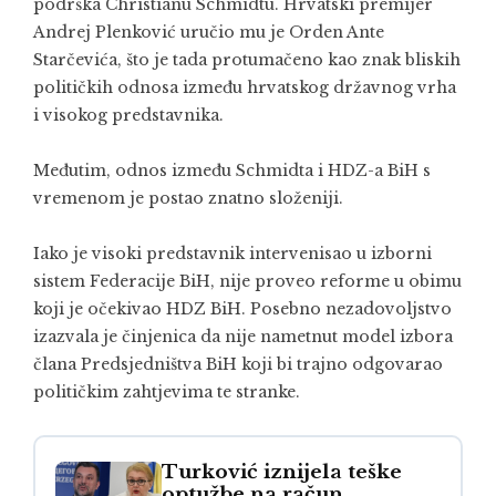
podrška Christianu Schmidtu. Hrvatski premijer
Andrej Plenković uručio mu je Orden Ante
Starčevića, što je tada protumačeno kao znak bliskih
političkih odnosa između hrvatskog državnog vrha
i visokog predstavnika.
Međutim, odnos između Schmidta i HDZ-a BiH s
vremenom je postao znatno složeniji.
Iako je visoki predstavnik intervenisao u izborni
sistem Federacije BiH, nije proveo reforme u obimu
koji je očekivao HDZ BiH. Posebno nezadovoljstvo
izazvala je činjenica da nije nametnut model izbora
člana Predsjedništva BiH koji bi trajno odgovarao
političkim zahtjevima te stranke.
Turković iznijela teške
optužbe na račun