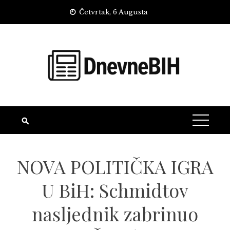
Skip
Četvrtak, 6 Augusta
to
content
NOVA POLITIČKA IGRA
U BiH: Schmidtov
nasljednik zabrinuo