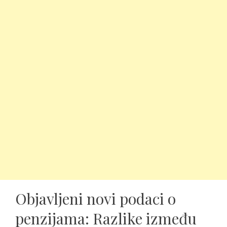
Objavljeni novi podaci o
penzijama: Razlike između