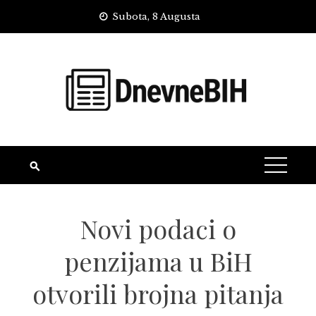
Skip
Subota, 8 Augusta
to
content
Novi podaci o
penzijama u BiH
otvorili brojna pitanja