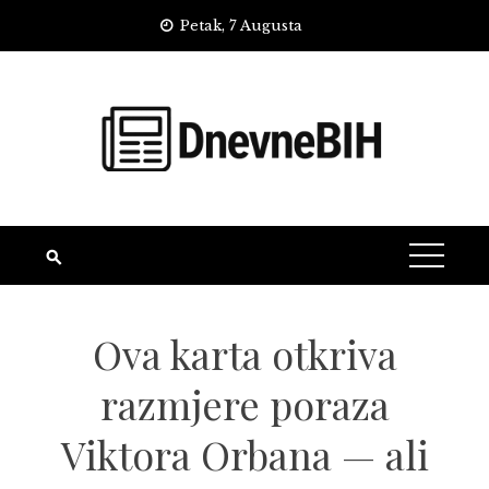
Skip
Petak, 7 Augusta
to
content
Ova karta otkriva
razmjere poraza
Viktora Orbana — ali