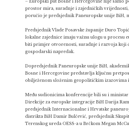
– Europski put Bosne i Hercegovine nije samo pol
prostor mira, suradnje i zajedničkih vrijednosti
poručio je predsjednik Paneuropske unije BiH, 
Predsjednik Vlade Posavske županije Đuro Topić 
lokalne zajednice imaju važnu ulogu u procesu eu
biti primjer otvorenosti, suradnje i razvoja koji 
gospodarski napredak.
Dopredsjednik Paneuropske unije BiH, akademik 
Bosne i Hercegovine predstavlja ključnu pretpos
obilježenom složenim geopolitičkim izazovima i
Među sudionicima konferencije bili su i minist
Direkcije za europske integracije BiH Darija Ram
predsjednik Internacionalne i Hrvatske paneurop
distrikta BiH Damir Bulčević, predsjednik Skupš
Terenskog ureda OESS-a u Brčkom Megan McCu