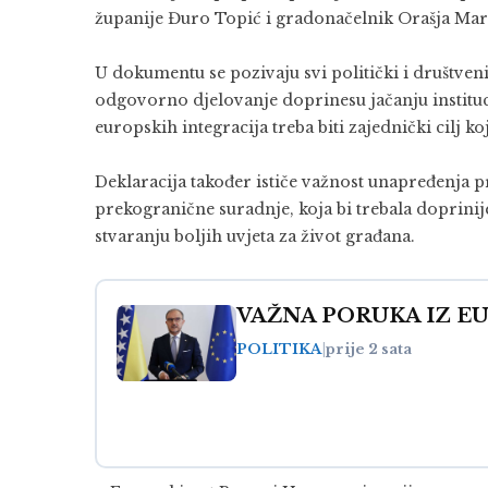
županije Đuro Topić i gradonačelnik Orašja Mari
U dokumentu se pozivaju svi politički i društveni
odgovorno djelovanje doprinesu jačanju instituc
europskih integracija treba biti zajednički cilj koj
Deklaracija također ističe važnost unapređenja p
prekogranične suradnje, koja bi trebala doprinijet
stvaranju boljih uvjeta za život građana.
VAŽNA PORUKA IZ EU: B
POLITIKA
|
prije 2 sata