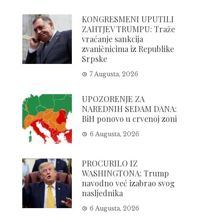
KONGRESMENI UPUTILI
ZAHTJEV TRUMPU: Traže
vraćanje sankcija
zvaničnicima iz Republike
Srpske
7 Augusta, 2026
UPOZORENJE ZA
NAREDNIH SEDAM DANA:
BiH ponovo u crvenoj zoni
6 Augusta, 2026
PROCURILO IZ
WASHINGTONA: Trump
navodno već izabrao svog
nasljednika
6 Augusta, 2026