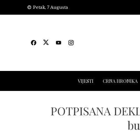
Skip
Petak, 7 Augusta
to
content
VIJESTI
CRNA HRONIKA
POTPISANA DEKLA
bu