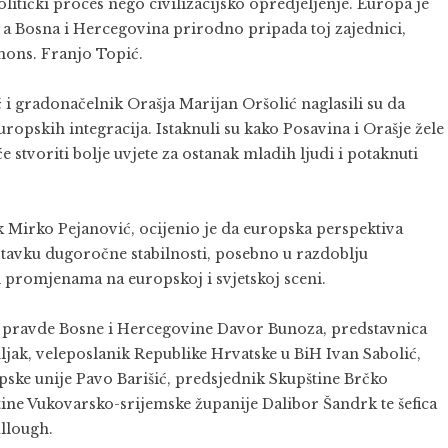
itički proces nego civilizacijsko opredjeljenje. Europa je
, a Bosna i Hercegovina prirodno pripada toj zajednici,
mons. Franjo Topić.
i gradonačelnik Orašja Marijan Oršolić naglasili su da
ropskih integracija. Istaknuli su kako Posavina i Orašje žele
će stvoriti bolje uvjete za ostanak mladih ljudi i potaknuti
Mirko Pejanović, ocijenio je da europska perspektiva
tavku dugoročne stabilnosti, posebno u razdoblju
 promjenama na europskoj i svjetskoj sceni.
ar pravde Bosne i Hercegovine Davor Bunoza, predstavnica
ljak, veleposlanik Republike Hrvatske u BiH Ivan Sabolić,
ske unije Pavo Barišić, predsjednik Skupštine Brčko
tine Vukovarsko-srijemske županije Dalibor Šandrk te šefica
llough.