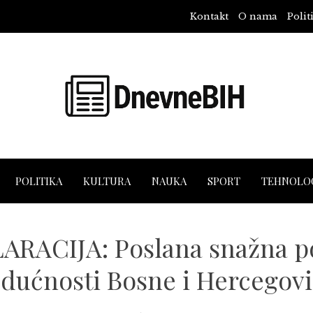
Kontakt
O nama
Polit
POLITIKA
KULTURA
NAUKA
SPORT
TEHNOLOG
RACIJA: Poslana snažna po
dućnosti Bosne i Hercegov