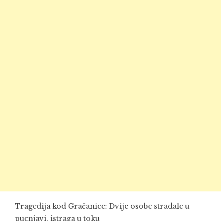
Tragedija kod Gračanice: Dvije osobe stradale u
pucnjavi, istraga u toku