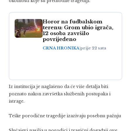
okolnosti koje su prethodile tragediji.
Horor na fudbalskom
terenu: Grom ubio igrača,
12 osoba završilo
povrijeđeno
CRNA HRONIKA
|
prije 22 sata
Iz institucija je naglašeno da će više detalja biti
poznato nakon završetka službenih postupaka i
istrage.
Teške porodične tragedije izazivaju posebnu pažnju
Slučajevi nasilja u porodici i tragični događaji ove