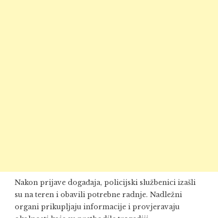
Nakon prijave događaja, policijski službenici izašli
su na teren i obavili potrebne radnje. Nadležni
organi prikupljaju informacije i provjeravaju