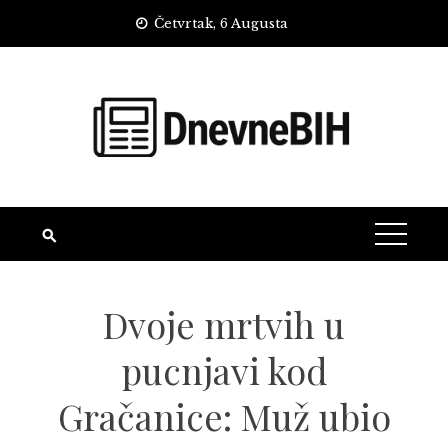
Skip
Četvrtak, 6 Augusta
to
content
Dvoje mrtvih u
pucnjavi kod
Gračanice: Muž ubio