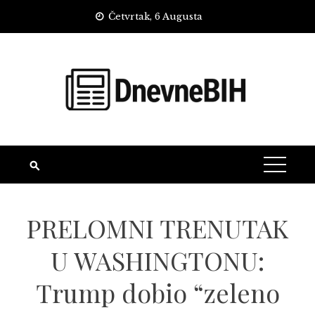
Skip
Četvrtak, 6 Augusta
to
content
PRELOMNI TRENUTAK
U WASHINGTONU:
Trump dobio “zeleno