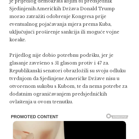
je prijedlog demokrata kojim bi predsjednik
Sjedinjenih Američkih Država Donald Trump
morao zatražiti odobrenje Kongresa prije
eventualnog pojačavanja mjera prema Kuba,
uključujući proširenje sankcija ili moguće vojne
korake.
Prijedlog nije dobio potrebnu podršku, jer je
glasanje završeno s 51 glasom protiv i 47 za.
Republikanski senatori obrazložili su svoju odluku
tvrdnjom da Sjedinjene Američke Države nisu u
otvorenom sukobu s Kubom, te da nema potrebe za
dodatnim ograničavanjem predsjedničkih
ovlaštenja u ovom trenutku.