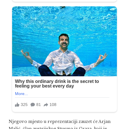
Njegovo mjesto u reprezentaciji zauzet će Arjan
Malić, član austrijskog Sturma iz Graza, koji je