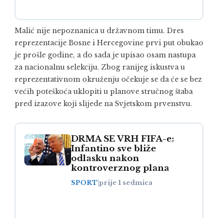
Malić nije nepoznanica u državnom timu. Dres
reprezentacije Bosne i Hercegovine prvi put obukao
je prošle godine, a do sada je upisao osam nastupa
za nacionalnu selekciju. Zbog ranijeg iskustva u
reprezentativnom okruženju očekuje se da će se bez
većih poteškoća uklopiti u planove stručnog štaba
pred izazove koji slijede na Svjetskom prvenstvu.
DRMA SE VRH FIFA-e:
Infantino sve bliže
odlasku nakon
kontroverznog plana
SPORT
|
prije 1 sedmica