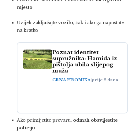
mjesto
Uvijek
zaključajte vozilo
, čak i ako ga napuštate
na kratko
Poznat identitet
supružnika: Hamida iz
pištolja ubila slijepog
muža
CRNA HRONIKA
|
prije 2 dana
Ako primijetite prevaru,
odmah obavijestite
policiju