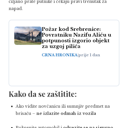
ciljano prate putnike i čekaju pravi trenutak za
napad.
Požar kod Srebrenice:
Povratniku Nazifu Aliću u
potpunosti izgorio objekt
za uzgoj pilića
CRNA HRONIKA
|
prije 1 dan
Kako da se zaštitite:
Ako vidite novčanicu ili sumnjiv predmet na
brisaču –
ne izlazite odmah iz vozila
Pokrenite automobil i
odvezite se na sigurno