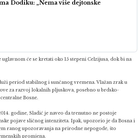
ama Dodiku: „Nema više dejtonske
glavnom će se kretati oko 15 stepeni Celzijusa, dok bi na
i duži period stabilnog i sunčanog vremena. Vlažan zrak u
slove za razvoj lokalnih pljuskova, posebno u brdsko-
 centralne Bosne.
2014. godine, Sladić je naveo da trenutno ne postoje
ske pojave sličnog intenziteta. Ipak, upozorio je da Bosna i
stem ranog upozoravanja na prirodne nepogode, što
vremenskih promjena.