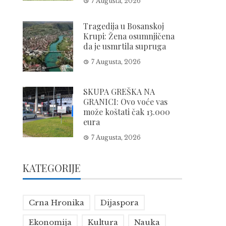
7 Augusta, 2026
Tragedija u Bosanskoj
Krupi: Žena osumnjičena
da je usmrtila supruga
7 Augusta, 2026
SKUPA GREŠKA NA
GRANICI: Ovo voće vas
može koštati čak 13.000
eura
7 Augusta, 2026
KATEGORIJE
Crna Hronika
Dijaspora
Ekonomija
Kultura
Nauka