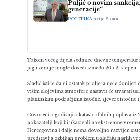
Puljić o novim sankcij
generacije“
POLITIKA
|
prije 2 sata
Tokom većeg dijela sedmice dnevne temperature u
jugu zemlje mogle doseći između 20 i 21 stepen.
Sladić ističe da ni ostatak proljeća neće donijet
višim slojevima atmosfere nastavit će stvarati u
planinskim područjima istočne, sjeveroistočne i
Govoreći o godišnjici katastrofalnih poplava iz 
pokazatelji koji bi ukazivali na ekstremne vremen
Hercegovina i dalje nema dovoljno razvijen si
predstavlja ozbiljan problem u slučaju naglih 