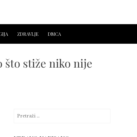
IJA
ZDRAVLJE
DMCA
o stiže niko nije
Pretraga: