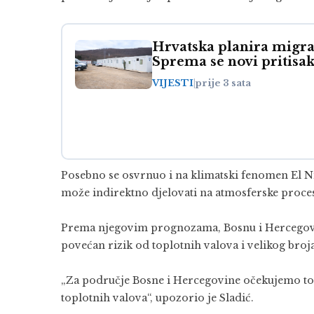
Hrvatska planira migra
Sprema se novi pritisak
VIJESTI
|
prije 3 sata
Posebno se osvrnuo i na klimatski fenomen El Ni
može indirektno djelovati na atmosferske proce
Prema njegovim prognozama, Bosnu i Hercegovin
povećan rizik od toplotnih valova i velikog broja
„Za područje Bosne i Hercegovine očekujemo topl
toplotnih valova“, upozorio je Sladić.