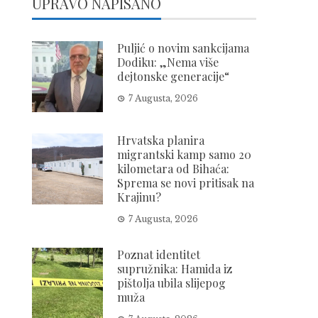
UPRAVO NAPISANO
Puljić o novim sankcijama
Dodiku: „Nema više
dejtonske generacije“
7 Augusta, 2026
Hrvatska planira
migrantski kamp samo 20
kilometara od Bihaća:
Sprema se novi pritisak na
Krajinu?
7 Augusta, 2026
Poznat identitet
supružnika: Hamida iz
pištolja ubila slijepog
muža