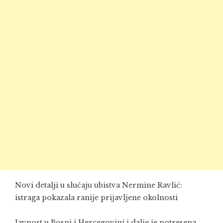
Novi detalji u slučaju ubistva Nermine Ravlić:
istraga pokazala ranije prijavljene okolnosti
Javnost u Bosni i Hercegovini i dalje je potresena