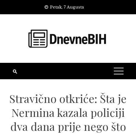
Skip
Petak, 7 Augusta
to
content
Stravično otkriće: Šta je
Nermina kazala policiji
dva dana prije nego što