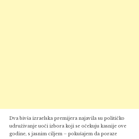
Dva bivša izraelska premijera najavila su političko
udruživanje uoči izbora koji se očekuju kasnije ove
godine, s jasnim ciljem – pokušajem da poraze