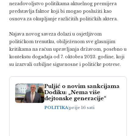
nezadovoljstvo politikama aktuelnog premijera
predstavlja faktor koji bi mogao poslužiti kao
osnova za okupljanje različitih političkih aktera.
Najava novog saveza dolazi u osjetljivom
političkom trenutku, obilježenom sve glasnijim
kritikama na račun upravljanja državom, posebno u
kontekstu događaja od 7. oktobra 2023. godine, koji
su izazvali ozbiljne sigurnosne i političke potrese.
Puljić o novim sankcijama
Dodiku: „Nema više
dejtonske generacije“
POLITIKA
|
prije 16 sati