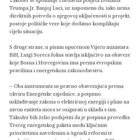
Također se spominje i nedavna posjeta Donalda
Trumpa Jr. Banjoj Luci, uz napomenu da, iako nema
direktnih potvrda o njegovoj uključenosti u projekt,
postoje političke veze koje dodatno komplikuju
cijelu situaciju.
S druge strane, u pismu upućenom Vijeću ministara
BiH, Luigi Soreca fokus stavlja isključivo na obaveze
koje Bosna i Hercegovina ima prema evropskim
pravilima i energetskom zakonodavstvu.
– Oba instrumenta su pravno obavezujuća prema
okviru Energetske zajednice, a potpuno
usklađivanje zakona o električnoj energiji i plinu na
nivou entiteta mora se osigurati u skladu s tim.
Također bih želio podsjetiti da je potpuna provedba
Trećeg energetskog paketa među ključnim
prioritetima navedenim u Agendi reformi te