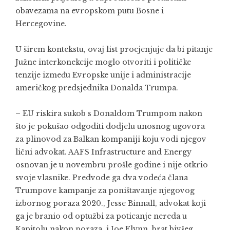
obavezama na evropskom putu Bosne i
Hercegovine.
U širem kontekstu, ovaj list procjenjuje da bi pitanje
Južne interkonekcije moglo otvoriti i političke
tenzije između Evropske unije i administracije
američkog predsjednika Donalda Trumpa.
– EU riskira sukob s Donaldom Trumpom nakon
što je pokušao odgoditi dodjelu unosnog ugovora
za plinovod za Balkan kompaniji koju vodi njegov
lični advokat. AAFS Infrastructure and Energy
osnovan je u novembru prošle godine i nije otkrio
svoje vlasnike. Predvode ga dva vodeća člana
Trumpove kampanje za poništavanje njegovog
izbornog poraza 2020., Jesse Binnall, advokat koji
ga je branio od optužbi za poticanje nereda u
Kapitolu nakon poraza, i Joe Flynn, brat bivšeg