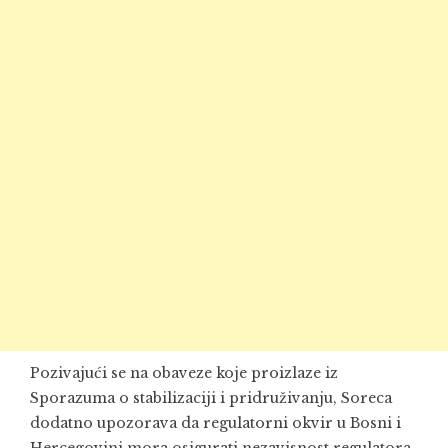
Pozivajući se na obaveze koje proizlaze iz
Sporazuma o stabilizaciji i pridruživanju, Soreca
dodatno upozorava da regulatorni okvir u Bosni i
Hercegovini mora osigurati nezavisnost regulatora,