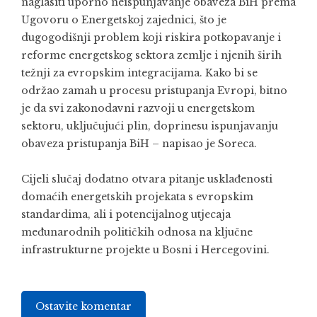
naglasiti uporno neispunjavanje obaveza BiH prema
Ugovoru o Energetskoj zajednici, što je
dugogodišnji problem koji riskira potkopavanje i
reforme energetskog sektora zemlje i njenih širih
težnji za evropskim integracijama. Kako bi se
održao zamah u procesu pristupanja Evropi, bitno
je da svi zakonodavni razvoji u energetskom
sektoru, uključujući plin, doprinesu ispunjavanju
obaveza pristupanja BiH – napisao je Soreca.
Cijeli slučaj dodatno otvara pitanje usklađenosti
domaćih energetskih projekata s evropskim
standardima, ali i potencijalnog utjecaja
međunarodnih političkih odnosa na ključne
infrastrukturne projekte u Bosni i Hercegovini.
Ostavite komentar