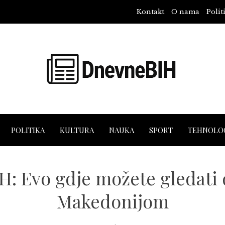
Kontakt
O nama
Polit
POLITIKA
KULTURA
NAUKA
SPORT
TEHNOLOG
: Evo gdje možete gledati 
Makedonijom