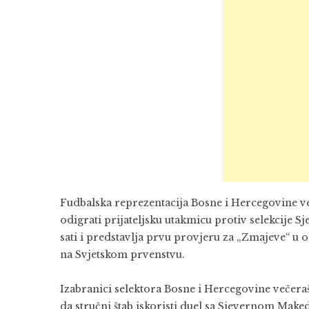
Fudbalska reprezentacija Bosne i Hercegovine ve
odigrati prijateljsku utakmicu protiv selekcije 
sati i predstavlja prvu provjeru za „Zmajeve“ u 
na Svjetskom prvenstvu.
Izabranici selektora Bosne i Hercegovine večera
da stručni štab iskoristi duel sa Sjevernom Maked