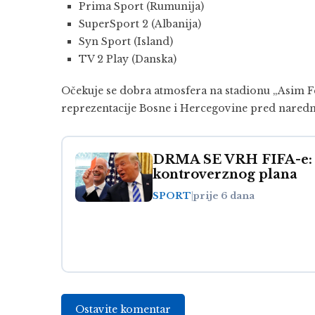
Prima Sport (Rumunija)
SuperSport 2 (Albanija)
Syn Sport (Island)
TV 2 Play (Danska)
Očekuje se dobra atmosfera na stadionu „Asim Fe
reprezentacije Bosne i Hercegovine pred naredne
DRMA SE VRH FIFA-e: I
kontroverznog plana
SPORT
|
prije 6 dana
Ostavite komentar