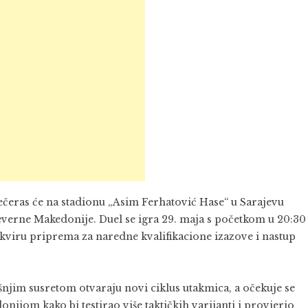
čeras će na stadionu „Asim Ferhatović Hase“ u Sarajevu
Sjeverne Makedonije. Duel se igra 29. maja s početkom u 20:30
okviru priprema za naredne kvalifikacione izazove i nastup
šnjim susretom otvaraju novi ciklus utakmica, a očekuje se
onijom kako bi testirao više taktičkih varijanti i provjerio