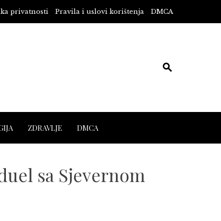
ika privatnosti
Pravila i uslovi korištenja
DMCA
IJA
ZDRAVLJE
DMCA
duel sa Sjevernom