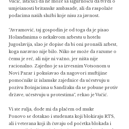
Vučić, ističući da ne može sa sigurnošću da tvrdi o
umješanosti britanske ambasade, ali da raspolaže
podacima naših službi koje nisu za javnost.
“Avramović, taj gospodin je od toga da je pisao
Holanđanima o nekakvom azbestu u hotelu
Jugoslavija, slao je dopise da bi oni pronašli azbest,
koga naravno nije bilo. Niko ne može da razume o
čemu je reč, ali nije ni važno, jer ništa nije
racionalno. Zajedno je sa izvesnim Votsonom u
Novi Pazar i pokušavao da nagovori muftijine
pomoćnike iz islamske zajednice da učestvuju u
pozivu Bošnjacima u Sandžaku da se pobune protiv
države, učestvuju u protestima“, rekao je Vučić.
Vi ste rulja, dođe mi da plačem od muke
Ponovo se dotakao i studenata koji blokiraju RTS,
ali i veterana koji ih čuvaju od početka blokada i