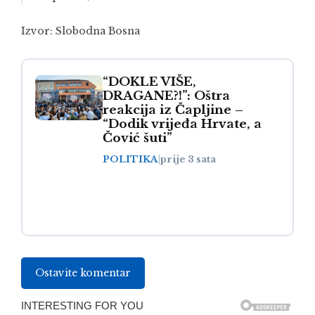
Izvor:
Slobodna Bosna
“DOKLE VIŠE,
DRAGANE?!”: Oštra
reakcija iz Čapljine –
“Dodik vrijeđa Hrvate, a
Čović šuti”
POLITIKA
|
prije 3 sata
Ostavite komentar