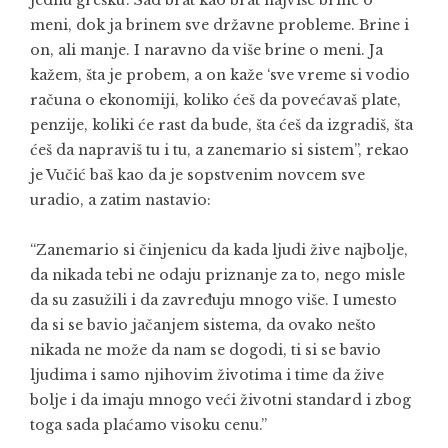
jednu grešku’. Sad brat kao brat najviše brine o
meni, dok ja brinem sve državne probleme. Brine i
on, ali manje. I naravno da više brine o meni. Ja
kažem, šta je probem, a on kaže ‘sve vreme si vodio
računa o ekonomiji, koliko ćeš da povećavaš plate,
penzije, koliki će rast da bude, šta ćeš da izgradiš, šta
ćeš da napraviš tu i tu, a zanemario si sistem”, rekao
je Vučić baš kao da je sopstvenim novcem sve
uradio, a zatim nastavio:
“Zanemario si činjenicu da kada ljudi žive najbolje,
da nikada tebi ne odaju priznanje za to, nego misle
da su zasužili i da zavređuju mnogo više. I umesto
da si se bavio jačanjem sistema, da ovako nešto
nikada ne može da nam se dogodi, ti si se bavio
ljudima i samo njihovim životima i time da žive
bolje i da imaju mnogo veći životni standard i zbog
toga sada plaćamo visoku cenu.”