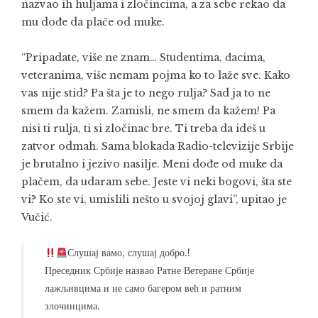
nazvao ih huljama i zločincima, a za sebe rekao da
mu dođe da plače od muke.
“Pripadate, više ne znam… Studentima, đacima,
veteranima, više nemam pojma ko to laže sve. Kako
vas nije stid? Pa šta je to nego rulja? Sad ja to ne
smem da kažem. Zamisli, ne smem da kažem! Pa
nisi ti rulja, ti si zločinac bre. Ti treba da ideš u
zatvor odmah. Sama blokada Radio-televizije Srbije
je brutalno i jezivo nasilje. Meni dođe od muke da
plačem, da udaram sebe. Jeste vi neki bogovi, šta ste
vi? Ko ste vi, umislili nešto u svojoj glavi”, upitao je
Vučić.
Слушај вамо, слушај добро.!
Преседник Србије назвао Ратне Ветеране Србије
лажљивцима и не само багером већ и ратним
злочинцима.