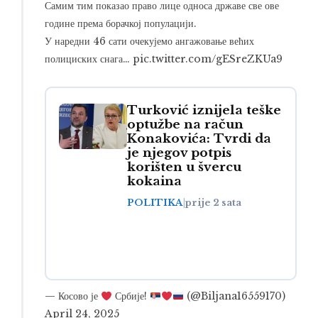
Самим тим показао право лице односа државе све ове
године према борачкој популацији.
У наредни 46 сати очекујемо ангажовање већих
полициских снага…
pic.twitter.com/gESreZKUa9
Turković iznijela teške
optužbe na račun
Konakovića: Tvrdi da
je njegov potpis
korišten u švercu
kokaina
POLITIKA
|
prije 2 sata
— Косово је
Србије!
(@Biljana16559170)
April 24, 2025