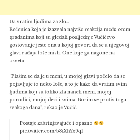
Da vratim ljudima za zlo…
Rečenica koja je izazvala najviše reakcija među onim
građanima koji su gledali posljednje Vučićevo
gostovanje jeste ona u kojoj govori da se u njegovoj
glavi rađaju loše misli. One koje ga nagone na
osvetu.
“Plašim se da je u meni, u mojoj glavi počelo da se
pojavljuje to nešto loše, a to je kako da vratim svim
ljudima koji su toliko zla naneli meni, mojoj
porodici, mojoj deci i svima. Borim se protiv toga
svakoga dana”, rekao je Vučić.
Postaje zabrinjavajuće i opasno
pic.twitter.com/b3iXhYx9q1