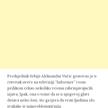
Predsjednik Srbije Aleksandar Vučić gostovao je u
četvrtak uveče na televiziji “Informer” i tom
prilikom rekao nekoliko veoma zabrinjavajućih
izjava. Ipak, ona o tome da se u njegovoj glavi
dešava nešto loše, što ga tjera da vrati ljudima zlo,
svakako je najproblematičnija.