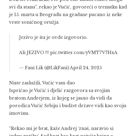
svi da stanu”, rekao je Vučić, govoreći o trenutku kad
je 15. marta u Beogradu na građane pucano iz neke
vrste soničnog oružja.
Jezivo je šta je ovde izgovorio.
Ali JEZIVO !!!
pic.twitter.com/yVMT7V7HxA
— Fani Lik (@LikFani)
April 24, 2025
Niste zaslužili, Vučić vam dao
Ispričao je Vučić i djelić razgovora sa svojim
bratom Andrejem, iz kojeg se jasno da vidi da
porodica Vučić Srbiju i budžet države vidi kao svoju
imovinu.
“Rekao mi je brat, kaže Andrej ‘znaš, naravio si