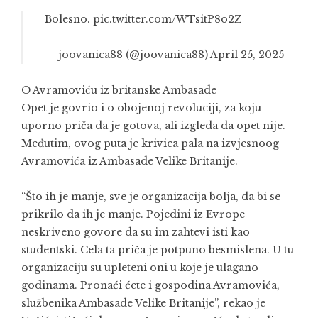
Bolesno.
pic.twitter.com/WTsitP8o2Z
— joovanica88 (@joovanica88)
April 25, 2025
O Avramoviću iz britanske Ambasade
Opet je govrio i o obojenoj revoluciji, za koju
uporno priča da je gotova, ali izgleda da opet nije.
Međutim, ovog puta je krivica pala na izvjesnoog
Avramovića iz Ambasade Velike Britanije.
“Što ih je manje, sve je organizacija bolja, da bi se
prikrilo da ih je manje. Pojedini iz Evrope
neskriveno govore da su im zahtevi isti kao
studentski. Cela ta priča je potpuno besmislena. U tu
organizaciju su upleteni oni u koje je ulagano
godinama. Pronaći ćete i gospodina Avramovića,
službenika Ambasade Velike Britanije”, rekao je