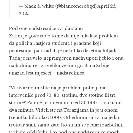
— black & white (@bianconerobgd)
April 25,
2025
Pod one nadstrešnice svi da stanu
Zatim je govorio o tome da nije nikakav problem
da policija rastjera studente i građane koji
protestuju, pa i kad ih je nekoliko desetina hiljada.
Tada je na vrlo neprimjeren način upotrijebio i onu
najbolniju reč za veliku većinu građana Srbije
unazad šest mjeseci – nadstrešnica.
“Vi stvarno mislite da je problem policiji da
interveniše pred 70, 80, stotinu, dve stotine ili tri
stotine? Pa nije problem ni pred 30.000. U roku od
dva minuta. Videli ste na Terazijama ih je u onom
trenutku bilo oko 3.000. Odjednom su svi na jedan
trotoar stali, samo zato što su im se redari razbežali.
Dok ste rekli keks, i to pod one nadstrešnice mogli