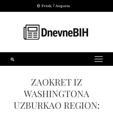
Skip
Petak, 7 Augusta
to
content
ZAOKRET IZ
WASHINGTONA
UZBURKAO REGION: