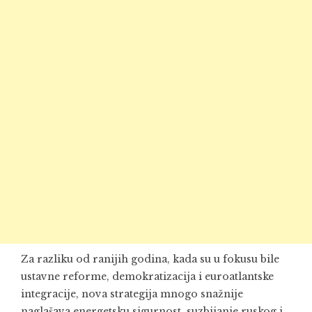
Za razliku od ranijih godina, kada su u fokusu bile
ustavne reforme, demokratizacija i euroatlantske
integracije, nova strategija mnogo snažnije
naglašava energetsku sigurnost, suzbijanje ruskog i