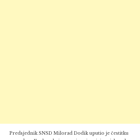
Predsjednik SNSD Milorad Dodik uputio je čestitku