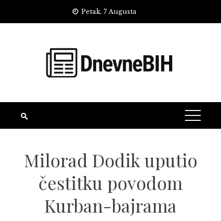
Skip
Petak, 7 Augusta
to
content
Milorad Dodik uputio
čestitku povodom
Kurban-bajrama