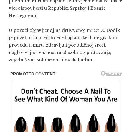
povodom Kurban-bajram svim vjernicima islamske
vjeroispovijesti u Republici Srpskoj i Bosni i
Hercegovini.
U poruci objavljenoj na društvenoj mreži X, Dodik
je poželio da predstojeće bajramske dane građani
provedu u miru, zdravlju i porodičnoj sreći,
naglašavajući važnost međusobnog poštovanja,
zajedništva i solidarnosti među ljudima.