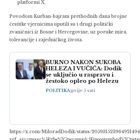
platformi X.
Povodom Kurban-bajram prethodnih dana brojne
čestitke vjernicima uputili su i drugi politički
zvaničnici iz Bosne i Hercegovine, uz poruke mira,
tolerancije i zajedničkog života.
BURNO NAKON SUKOBA
HELEZA I VUČIĆA: Dodik
se uključio u raspravu i
žestoko opleo po Helezu
POLITIKA
|
prije 5 sati
https://x.com/MiloradDodik/status/205931523964921494
ref_src=twsrc%5Etfw%7Ctwcamp%5Etweetembed%7Ctwte