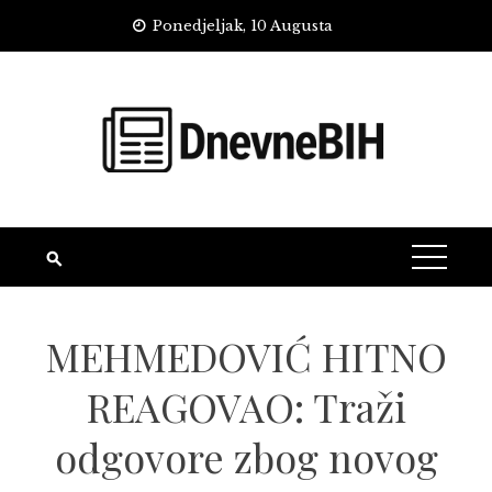
Skip
Ponedjeljak, 10 Augusta
to
content
MEHMEDOVIĆ HITNO
REAGOVAO: Traži
odgovore zbog novog