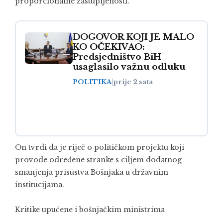
proporcionalne zastupljenosti.
DOGOVOR KOJI JE MALO
KO OČEKIVAO:
Predsjedništvo BiH
usaglasilo važnu odluku
POLITIKA
|
prije 2 sata
On tvrdi da je riječ o političkom projektu koji
provode određene stranke s ciljem dodatnog
smanjenja prisustva Bošnjaka u državnim
institucijama.
Kritike upućene i bošnjačkim ministrima