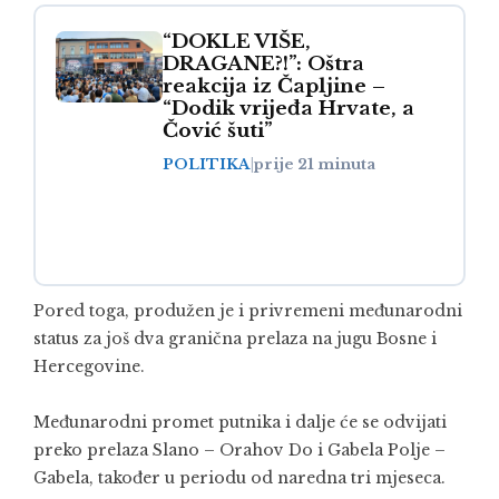
“DOKLE VIŠE,
DRAGANE?!”: Oštra
reakcija iz Čapljine –
“Dodik vrijeđa Hrvate, a
Čović šuti”
POLITIKA
|
prije 21 minuta
Pored toga, produžen je i privremeni međunarodni
status za još dva granična prelaza na jugu Bosne i
Hercegovine.
Međunarodni promet putnika i dalje će se odvijati
preko prelaza Slano – Orahov Do i Gabela Polje –
Gabela, također u periodu od naredna tri mjeseca.