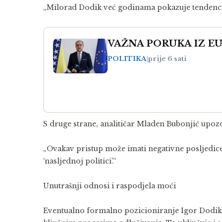
„Milorad Dodik već godinama pokazuje tendencij
VAŽNA PORUKA IZ EU: B
POLITIKA
|
prije 6 sati
S druge strane, analitičar Mladen Bubonjić upo
„Ovakav pristup može imati negativne posljedice
‘nasljednoj politici’.“
Unutrašnji odnosi i raspodjela moći
Eventualno formalno pozicioniranje Igor Dodik n