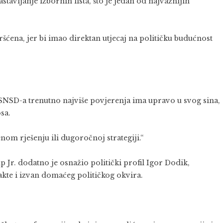
tavljanje izbornih lista, što je jedan od najvažnijih
ršćena, jer bi imao direktan utjecaj na političku budućnost
 SNSD-a trenutno najviše povjerenja ima upravo u svog sina,
sa.
nom rješenju ili dugoročnoj strategiji.“
r. dodatno je osnažio politički profil Igor Dodik,
akte i izvan domaćeg političkog okvira.