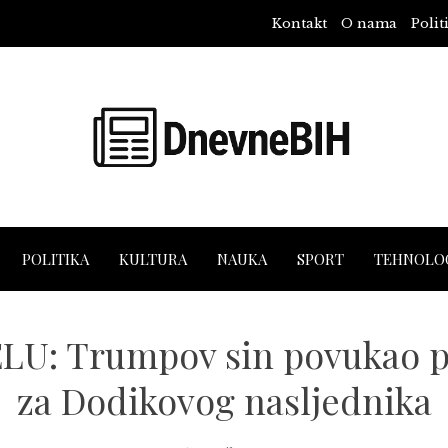
Kontakt
O nama
Polit
POLITIKA
KULTURA
NAUKA
SPORT
TEHNOLOG
U: Trumpov sin povukao po
za Dodikovog nasljednika