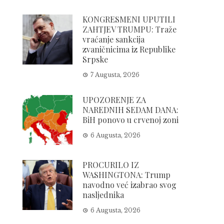
KONGRESMENI UPUTILI
ZAHTJEV TRUMPU: Traže
vraćanje sankcija
zvaničnicima iz Republike
Srpske
7 Augusta, 2026
UPOZORENJE ZA
NAREDNIH SEDAM DANA:
BiH ponovo u crvenoj zoni
6 Augusta, 2026
PROCURILO IZ
WASHINGTONA: Trump
navodno već izabrao svog
nasljednika
6 Augusta, 2026