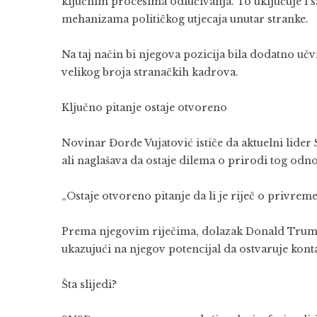
ključnim procesima odlučivanja. To uključuje i sas
mehanizama političkog utjecaja unutar stranke.
Na taj način bi njegova pozicija bila dodatno učv
velikog broja stranačkih kadrova.
Ključno pitanje ostaje otvoreno
Novinar Đorđe Vujatović ističe da aktuelni lider
ali naglašava da ostaje dilema o prirodi tog odno
„Ostaje otvoreno pitanje da li je riječ o privreme
Prema njegovim riječima, dolazak Donald Trump J
ukazujući na njegov potencijal da ostvaruje kont
Šta slijedi?