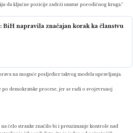
u da ključne pozicije zadrži unutar porodičnog kruga.“
iH napravila značajan korak ka članstvu
zorava na moguće posljedice takvog modela upravljanja.
 po demokratske procese, jer se radi o svojevrsnoj
a čelo stranke značilo bi i preuzimanje kontrole nad