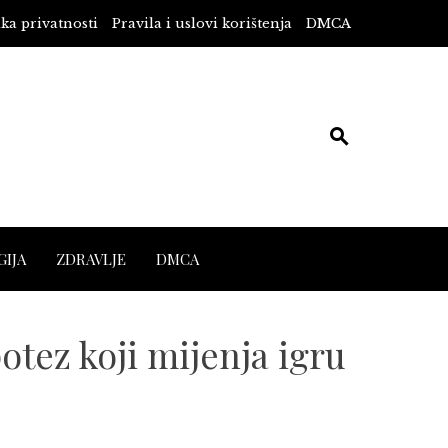
ika privatnosti
Pravila i uslovi korištenja
DMCA
IJA
ZDRAVLJE
DMCA
tez koji mijenja igru